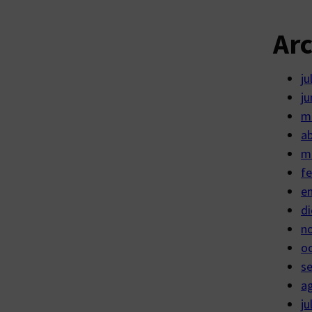
Ar
ju
ju
m
ab
m
fe
e
di
n
o
s
a
ju