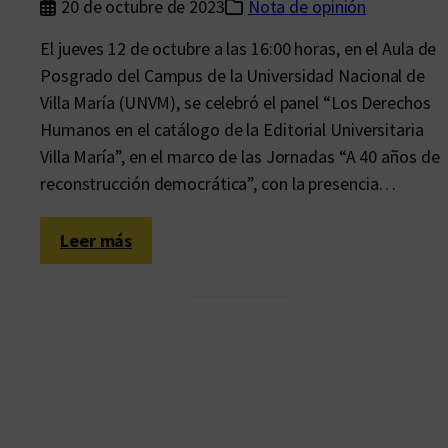
20 de octubre de 2023
Nota de opinión
El jueves 12 de octubre a las 16:00 horas, en el Aula de
Posgrado del Campus de la Universidad Nacional de
Villa María (UNVM), se celebró el panel “Los Derechos
Humanos en el catálogo de la Editorial Universitaria
Villa María”, en el marco de las Jornadas “A 40 años de
reconstrucción democrática”, con la presencia…
:
Leer más
1
5
a
ñ
o
s
y