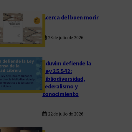
Acerca del buen morir
23 de julio de 2026
Eduvim defiende la
Ley 25.542:
bibliodiversidad,
federalismo y
conocimiento
22 de julio de 2026