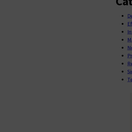
Cat
D
E
In
Ma
No
P
R
Si
Te