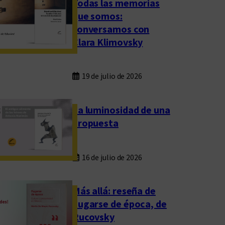
Todas las memorias
que somos:
conversamos con
Clara Klimovsky
19 de julio de 2026
La luminosidad de una
propuesta
16 de julio de 2026
Más allá: reseña de
Fugarse de época, de
Rucovsky