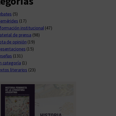
egorías
ebates
(5)
femérides
(17)
formación institucional
(47)
terial de prensa
(98)
ta de opinión
(19)
resentaciones
(15)
eseñas
(131)
n categoría
(1)
xtos literarios
(23)