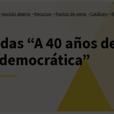
Gestión abierta
Recursos
Puntos de venta
Catálogo
B
das “A 40 años d
 democrática”
ocrática”