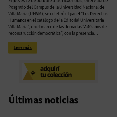
El jueves 12 de octubre a las 16:00 horas, en el Aula de
Posgrado del Campus de la Universidad Nacional de
Villa María (UNVM), se celebró el panel “Los Derechos
Humanos en el catálogo de la Editorial Universitaria
Villa María”, en el marco de las Jornadas “A 40 años de
reconstrucción democrática”, con la presencia…
:
Leer más
1
5
a
ñ
o
s
y
Últimas noticias
u
n
a