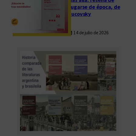
u
Fugarse de época, de
m
Rucovsky
a
n
14 de julio de 2026
o
s