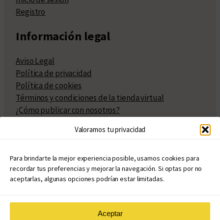
Registro
Información legal
Aviso Legal
Política de privacidad
Política de cookies
Términos y condiciones de la tienda virtual
¿Cómo publicar con nosotros?
Compra y venta de derechos
Valoramos tu privacidad
Políticas de publicación
Facturación
Políticas de coedición
Para brindarte la mejor experiencia posible, usamos cookies para
recordar tus preferencias y mejorar la navegación. Si optas por no
Atribuciones
aceptarlas, algunas opciones podrían estar limitadas.
Aceptar
© Copyright 2020 – 2026