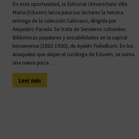
En esta oportunidad, la Editorial Universitaria Villa
María (Eduvim) lanza para sus lectores la tercera
entrega de la colección Calímaco, dirigida por
Alejandro Parada. Se trata de Senderos culturales.
Bibliotecas populares y sociabilidades en la capital
bonaerense (1882-1950), de Ayelén Fiebelkorn. En los
anaqueles que alojan el catálogo de Eduvim, se suma
una nueva pieza…
:
Leer más
U
n
a
a
n
t
o