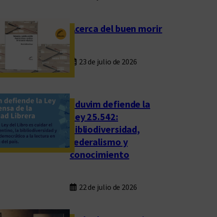
Acerca del buen morir
23 de julio de 2026
Eduvim defiende la
Ley 25.542:
bibliodiversidad,
federalismo y
conocimiento
22 de julio de 2026