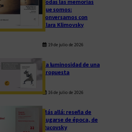
Todas las memorias
que somos:
conversamos con
Clara Klimovsky
19 de julio de 2026
La luminosidad de una
propuesta
16 de julio de 2026
Más allá: reseña de
Fugarse de época, de
Rucovsky