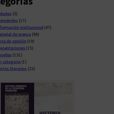
egorías
ebates
(5)
femérides
(17)
formación institucional
(47)
terial de prensa
(98)
ta de opinión
(19)
resentaciones
(15)
eseñas
(131)
n categoría
(1)
xtos literarios
(23)