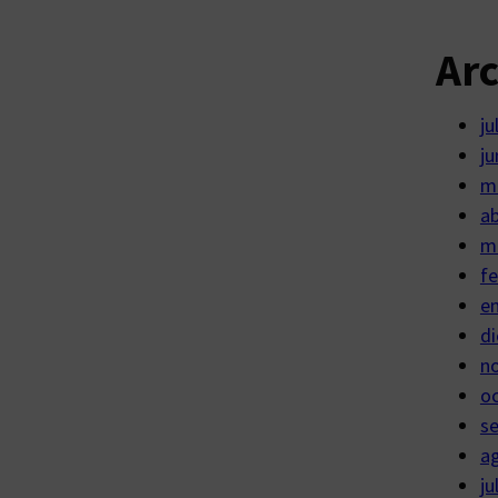
Ar
ju
ju
m
ab
m
fe
e
di
n
o
s
a
ju