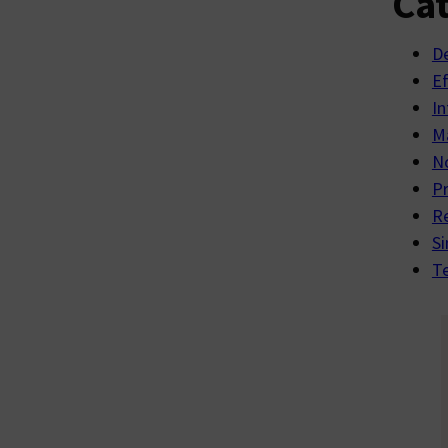
Cat
D
E
In
Ma
No
P
R
Si
Te