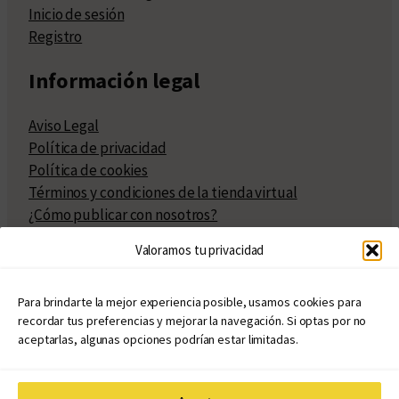
Inicio de sesión
Registro
Información legal
Aviso Legal
Política de privacidad
Política de cookies
Términos y condiciones de la tienda virtual
¿Cómo publicar con nosotros?
Compra y venta de derechos
Valoramos tu privacidad
Políticas de publicación
Facturación
Políticas de coedición
Para brindarte la mejor experiencia posible, usamos cookies para
recordar tus preferencias y mejorar la navegación. Si optas por no
Atribuciones
aceptarlas, algunas opciones podrían estar limitadas.