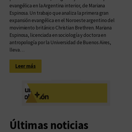
evangélica en la Argentina interior, de Mariana
Espinosa. Un trabajo que analiza la primera gran
expansión evangélica en el Noroeste argentino del
movimiento británico Christian Brethren. Mariana
Espinosa, licenciada en sociología y doctora en
antropología por la Universidad de Buenos Aires,
lleva…
:
Leer más
R
e
l
i
g
i
ó
Últimas noticias
n