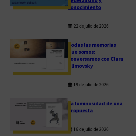
federalismo y
n
conocimiento
e
s
22 de julio de 2026
Todas las memorias
que somos:
conversamos con Clara
Klimovsky
19 de julio de 2026
La luminosidad de una
propuesta
16 de julio de 2026