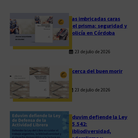
,
s
i
Las imbricadas caras
n
del prisma: seguridad y
c
policía en Córdoba
r
e
23 de julio de 2026
t
i
s
Acerca del buen morir
m
o
23 de julio de 2026
y
m
á
r
Eduvim defiende la Ley
g
25.542:
bibliodiversidad,
e