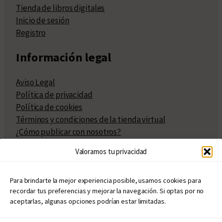
Tienda de libros digitales
Inicio de sesión
Registro
Información legal
Aviso Legal
Política de privacidad
Política de cookies
Términos y condiciones de la tienda virtual
¿Cómo publicar con nosotros?
Compra y venta de derechos
Valoramos tu privacidad
Políticas de publicación
Facturación
Políticas de coedición
Para brindarte la mejor experiencia posible, usamos cookies para
recordar tus preferencias y mejorar la navegación. Si optas por no
Atribuciones
aceptarlas, algunas opciones podrían estar limitadas.