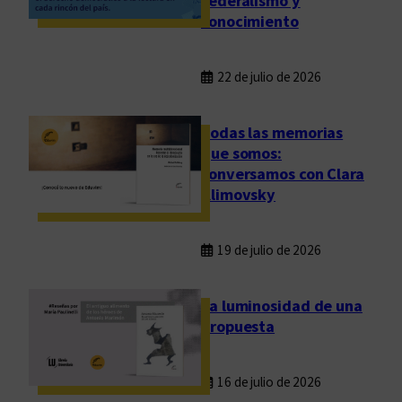
federalismo y
n
conocimiento
e
s
22 de julio de 2026
Todas las memorias
que somos:
conversamos con Clara
Klimovsky
19 de julio de 2026
La luminosidad de una
propuesta
16 de julio de 2026