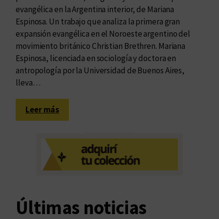
evangélica en la Argentina interior, de Mariana
Espinosa. Un trabajo que analiza la primera gran
expansión evangélica en el Noroeste argentino del
movimiento británico Christian Brethren. Mariana
Espinosa, licenciada en sociología y doctora en
antropología por la Universidad de Buenos Aires,
lleva…
:
Leer más
R
e
l
i
g
i
ó
Últimas noticias
n