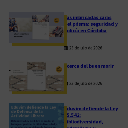
,
s
i
Las imbricadas caras
n
del prisma: seguridad y
c
policía en Córdoba
r
e
23 de julio de 2026
t
i
s
Acerca del buen morir
m
o
23 de julio de 2026
y
m
á
r
Eduvim defiende la Ley
g
25.542:
bibliodiversidad,
e