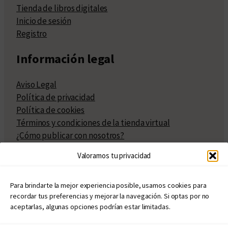
Tienda de libros digitales
Inicio de sesión
Registro
Información legal
Aviso Legal
Política de privacidad
Política de cookies
Términos y condiciones de la tienda virtual
¿Cómo publicar con nosotros?
Compra y venta de derechos
Valoramos tu privacidad
Políticas de publicación
Facturación
Políticas de coedición
Para brindarte la mejor experiencia posible, usamos cookies para
recordar tus preferencias y mejorar la navegación. Si optas por no
Atribuciones
aceptarlas, algunas opciones podrían estar limitadas.