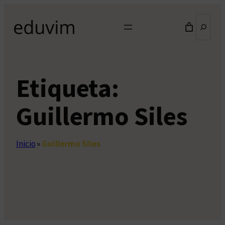
Saltar
Buscar
al
contenido
Etiqueta:
Guillermo Siles
Inicio
»
Guillermo Siles