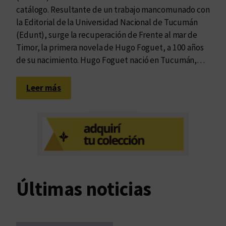
catálogo. Resultante de un trabajo mancomunado con
la Editorial de la Universidad Nacional de Tucumán
(Edunt), surge la recuperación de Frente al mar de
Timor, la primera novela de Hugo Foguet, a 100 años
de su nacimiento. Hugo Foguet nació en Tucumán,…
:
Leer más
L
a
e
t
e
r
n
Últimas noticias
i
d
a