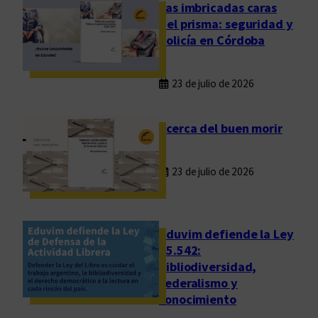
d
Las imbricadas caras
e
del prisma: seguridad y
s
policía en Córdoba
u
n
23 de julio de 2026
a
m
e
Acerca del buen morir
t
a
23 de julio de 2026
i
n
a
l
Eduvim defiende la Ley
c
25.542:
bibliodiversidad,
a
federalismo y
n
conocimiento
z