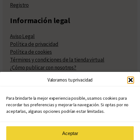
Registro
Información legal
Aviso Legal
Política de privacidad
Política de cookies
Términos y condiciones de la tienda virtual
¿Cómo publicar con nosotros?
Compra y venta de derechos
Valoramos tu privacidad
Políticas de publicación
Facturación
Políticas de coedición
Para brindarte la mejor experiencia posible, usamos cookies para
recordar tus preferencias y mejorar la navegación. Si optas por no
Atribuciones
aceptarlas, algunas opciones podrían estar limitadas.
Aceptar
© Copyright 2020 – 2026