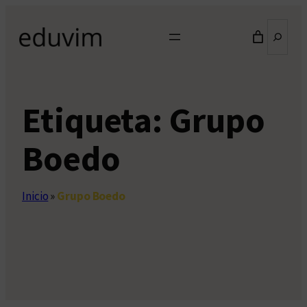
Saltar
Buscar
al
contenido
Etiqueta:
Grupo
Boedo
Inicio
»
Grupo Boedo