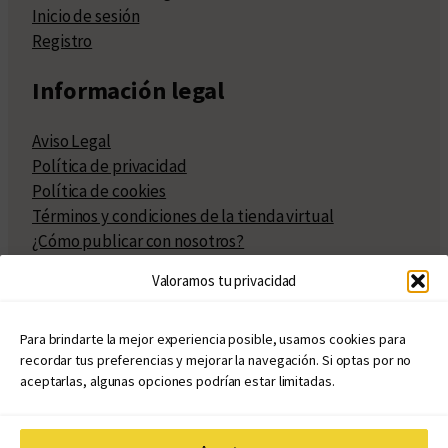
Inicio de sesión
Registro
Información legal
Aviso Legal
Política de privacidad
Política de cookies
Términos y condiciones de la tienda virtual
¿Cómo publicar con nosotros?
Compra y venta de derechos
Valoramos tu privacidad
Políticas de publicación
Facturación
Políticas de coedición
Para brindarte la mejor experiencia posible, usamos cookies para
recordar tus preferencias y mejorar la navegación. Si optas por no
Atribuciones
aceptarlas, algunas opciones podrían estar limitadas.