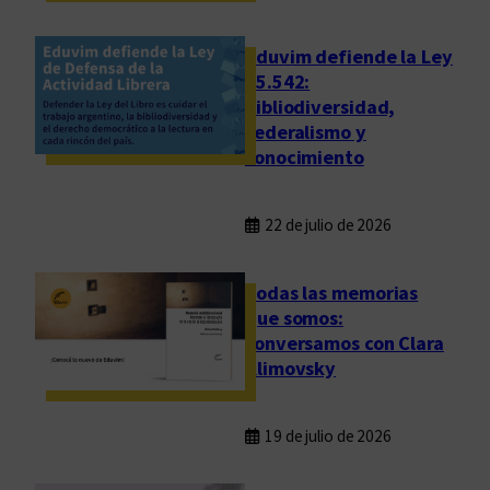
r
d
Eduvim defiende la Ley
o
25.542:
n
bibliodiversidad,
i
federalismo y
a
conocimiento
n
a
22 de julio de 2026
Todas las memorias
que somos:
conversamos con Clara
Klimovsky
19 de julio de 2026