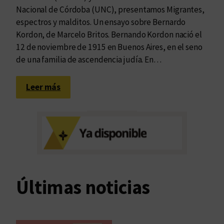
Nacional de Córdoba (UNC), presentamos Migrantes,
espectros y malditos. Un ensayo sobre Bernardo
Kordon, de Marcelo Britos. Bernando Kordon nació el
12 de noviembre de 1915 en Buenos Aires, en el seno
de una familia de ascendencia judía. En…
:
Leer más
U
n
a
r
e
v
i
Últimas noticias
s
i
ó