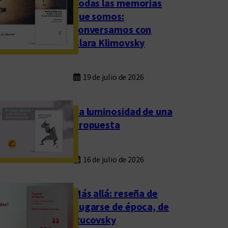
Todas las memorias
que somos:
conversamos con
Clara Klimovsky
19 de julio de 2026
La luminosidad de una
propuesta
16 de julio de 2026
Más allá: reseña de
Fugarse de época, de
Rucovsky