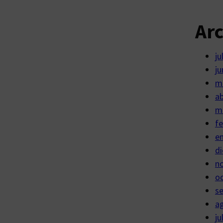
Ar
ju
ju
m
ab
m
fe
e
di
n
o
s
a
ju