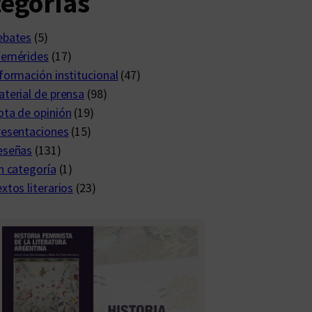
egorías
ebates
(5)
femérides
(17)
formación institucional
(47)
terial de prensa
(98)
ta de opinión
(19)
resentaciones
(15)
eseñas
(131)
n categoría
(1)
xtos literarios
(23)