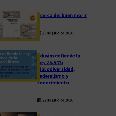
Acerca del buen morir
23 de julio de 2026
Eduvim defiende la
Ley 25.542:
bibliodiversidad,
federalismo y
conocimiento
22 de julio de 2026