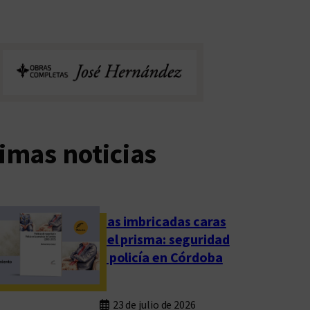
imas noticias
Las imbricadas caras
del prisma: seguridad
y policía en Córdoba
23 de julio de 2026