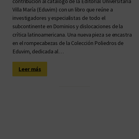
contribución al catálogo de la Editorial Universitaria
Villa María (Eduvim) con un libro que reúne a
investigadores y especialistas de todo el
subcontinente en Dominios y dislocaciones de la
crítica latinoamericana. Una nueva pieza se encastra
en el rompecabezas de la Colección Poliedros de
Eduvim, dedicada al…
:
Leer más
L
i
b
r
e
d
e
t