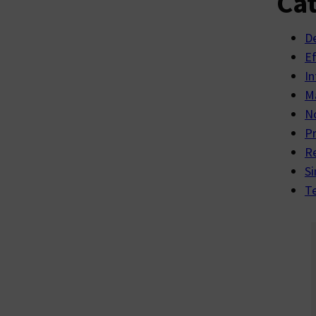
Cat
D
E
In
Ma
No
P
R
Si
Te