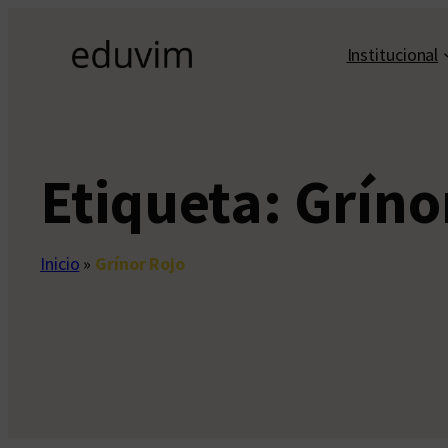
Saltar
al
Institucional
contenido
Etiqueta:
Gríno
Inicio
»
Grínor Rojo