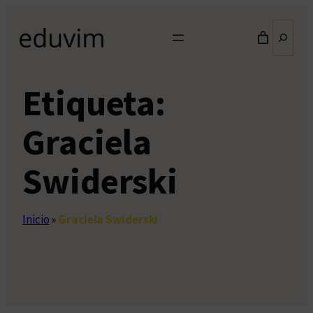
Saltar
Buscar
al
contenido
Etiqueta:
Graciela
Swiderski
Inicio
»
Graciela Swiderski