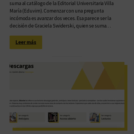
suma al catálogo de la Editorial Universitaria Villa
María (Eduvim). Comenzar con una pregunta
incómoda es avanzar dos veces. Esa parece ser la
decisión de Graciela Swiderski, quien se suma…
:
Leer más
T
r
a
s
c
e
n
d
e
r
e
n