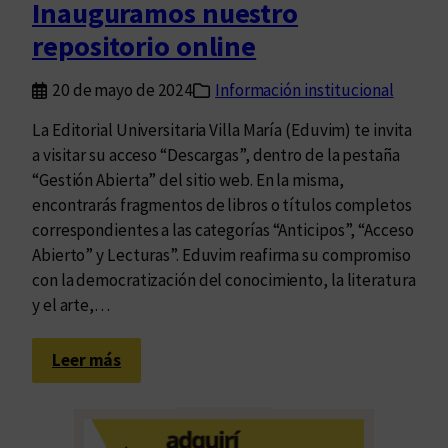
Inauguramos nuestro
d
repositorio online
o
c
20 de mayo de 2024
Información institucional
u
m
La Editorial Universitaria Villa María (Eduvim) te invita
e
a visitar su acceso “Descargas”, dentro de la pestaña
n
“Gestión Abierta” del sitio web. En la misma,
t
encontrarás fragmentos de libros o títulos completos
o
correspondientes a las categorías “Anticipos”, “Acceso
s
Abierto” y Lecturas”. Eduvim reafirma su compromiso
con la democratización del conocimiento, la literatura
y el arte,…
:
Leer más
I
n
a