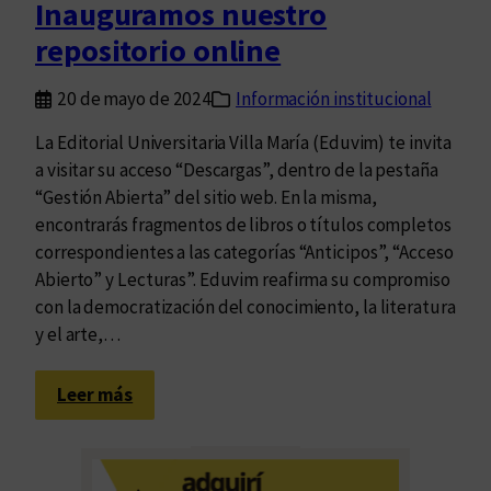
Inauguramos nuestro
d
repositorio online
o
c
20 de mayo de 2024
Información institucional
u
m
La Editorial Universitaria Villa María (Eduvim) te invita
e
a visitar su acceso “Descargas”, dentro de la pestaña
n
“Gestión Abierta” del sitio web. En la misma,
t
encontrarás fragmentos de libros o títulos completos
o
correspondientes a las categorías “Anticipos”, “Acceso
s
Abierto” y Lecturas”. Eduvim reafirma su compromiso
con la democratización del conocimiento, la literatura
y el arte,…
:
Leer más
I
n
a