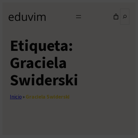
Saltar
Buscar
al
contenido
Etiqueta:
Graciela
Swiderski
Inicio
»
Graciela Swiderski