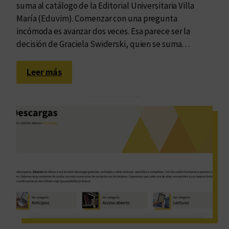
suma al catálogo de la Editorial Universitaria Villa
María (Eduvim). Comenzar con una pregunta
incómoda es avanzar dos veces. Esa parece ser la
decisión de Graciela Swiderski, quien se suma…
:
Leer más
T
r
a
s
c
e
n
d
e
r
e
n