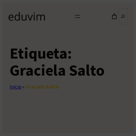
Saltar
Buscar
al
contenido
Etiqueta:
Graciela Salto
Inicio
»
Graciela Salto