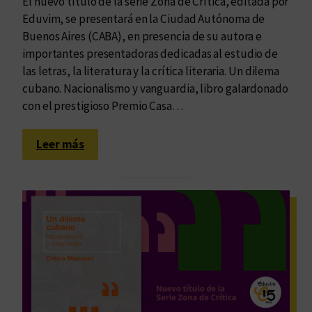
El nuevo título de la serie Zona de Crítica, editada por
Eduvim, se presentará en la Ciudad Autónoma de
Buenos Aires (CABA), en presencia de su autora e
importantes presentadoras dedicadas al estudio de
las letras, la literatura y la crítica literaria. Un dilema
cubano. Nacionalismo y vanguardia, libro galardonado
con el prestigioso Premio Casa…
:
Leer más
“
U
n
d
i
l
e
m
a