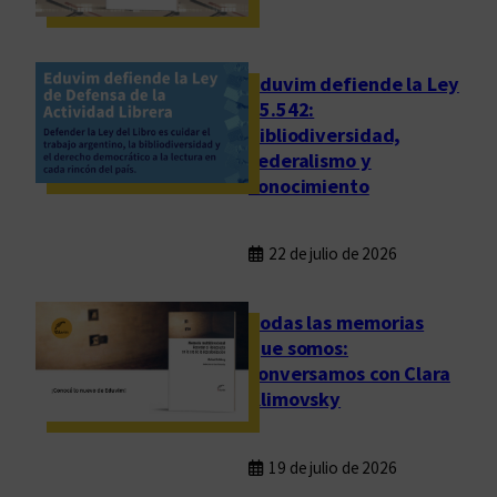
e
n
B
Eduvim defiende la Ley
u
25.542:
e
bibliodiversidad,
n
federalismo y
o
conocimiento
s
A
22 de julio de 2026
i
r
e
Todas las memorias
s
que somos:
conversamos con Clara
Klimovsky
19 de julio de 2026