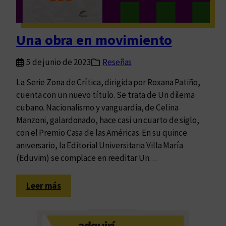
c
u
b
Una obra en movimiento
a
n
5 de junio de 2023
Reseñas
o
”
La Serie Zona de Crítica, dirigida por Roxana Patiño,
,
cuenta con un nuevo título. Se trata de Un dilema
d
cubano. Nacionalismo y vanguardia, de Celina
e
Manzoni, galardonado, hace casi un cuarto de siglo,
C
con el Premio Casa de las Américas. En su quince
e
aniversario, la Editorial Universitaria Villa María
l
(Eduvim) se complace en reeditar Un…
i
n
:
Leer más
a
U
M
n
a
a