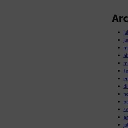
Ar
ju
ju
m
ab
m
fe
e
di
n
o
s
a
ju