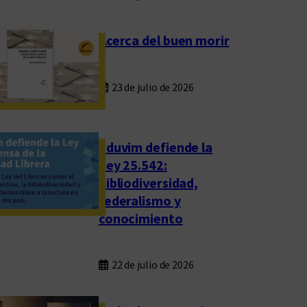
Acerca del buen morir
23 de julio de 2026
Eduvim defiende la
Ley 25.542:
bibliodiversidad,
federalismo y
conocimiento
22 de julio de 2026