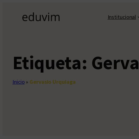
Saltar
al
Institucional
contenido
Etiqueta:
Gerva
Inicio
»
Gervasio Urquiaga