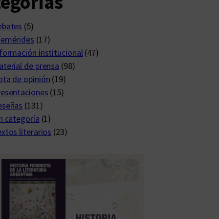
egorías
ebates
(5)
femérides
(17)
formación institucional
(47)
terial de prensa
(98)
ta de opinión
(19)
resentaciones
(15)
eseñas
(131)
n categoría
(1)
xtos literarios
(23)