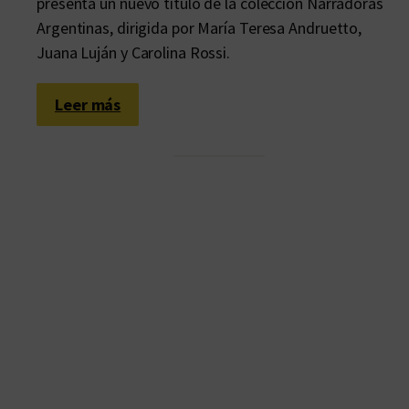
presenta un nuevo título de la colección Narradoras
Argentinas, dirigida por María Teresa Andruetto,
Juana Luján y Carolina Rossi.
:
Leer más
M
a
r
í
a
G
r
a
n
a
t
a