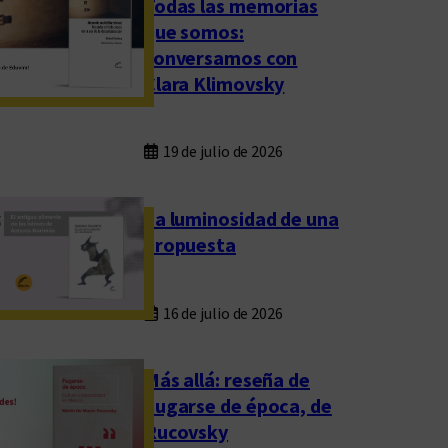
Todas las memorias
que somos:
conversamos con
Clara Klimovsky
19 de julio de 2026
La luminosidad de una
propuesta
16 de julio de 2026
Más allá: reseña de
Fugarse de época, de
Rucovsky