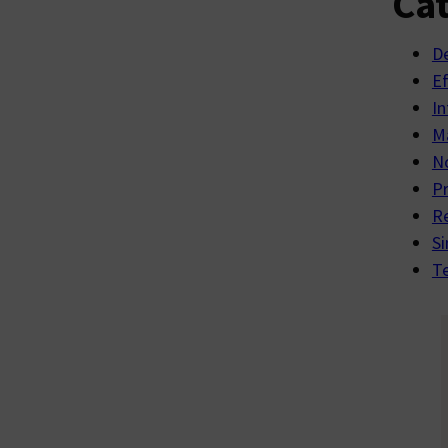
Cat
D
E
In
Ma
No
P
R
Si
Te