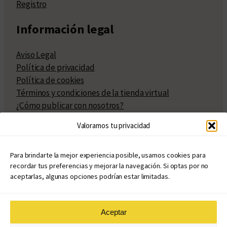
Registro
Información legal
Aviso Legal
Política de privacidad
Política de cookies
Términos y condiciones de la tienda virtual
¿Cómo publicar con nosotros?
Compra y venta de derechos
Valoramos tu privacidad
Políticas de publicación
Facturación
Políticas de coedición
Para brindarte la mejor experiencia posible, usamos cookies para
recordar tus preferencias y mejorar la navegación. Si optas por no
Atribuciones
aceptarlas, algunas opciones podrían estar limitadas.
Aceptar
© Copyright 2020 – 2026