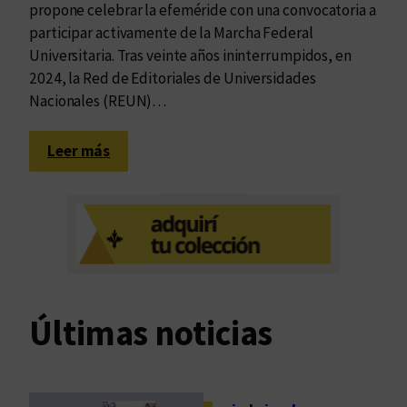
propone celebrar la efeméride con una convocatoria a
participar activamente de la Marcha Federal
Universitaria. Tras veinte años ininterrumpidos, en
2024, la Red de Editoriales de Universidades
Nacionales (REUN)…
:
Leer más
E
n
l
o
s
u
m
Últimas noticias
b
r
a
l