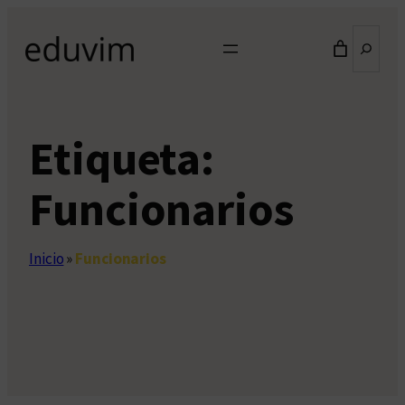
Saltar
Buscar
al
contenido
Etiqueta:
Funcionarios
Inicio
»
Funcionarios