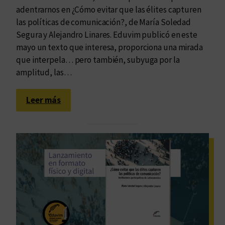
adentrarnos en ¿Cómo evitar que las élites capturen
las políticas de comunicación?, de María Soledad
Segura y Alejandro Linares. Eduvim publicó en este
mayo un texto que interesa, proporciona una mirada
que interpela… pero también, subyuga por la
amplitud, las…
:
Leer más
C
u
a
n
d
o
e
l
t