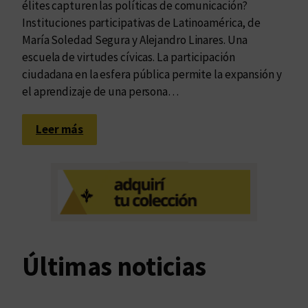
…
élites capturen las políticas de comunicación?
s
Instituciones participativas de Latinoamérica, de
c
María Soledad Segura y Alejandro Linares. Una
í
escuela de virtudes cívicas. La participación
v
ciudadana en la esfera pública permite la expansión y
i
el aprendizaje de una persona…
c
a
:
Leer más
s
U
n
a
e
s
c
u
Últimas noticias
e
l
a