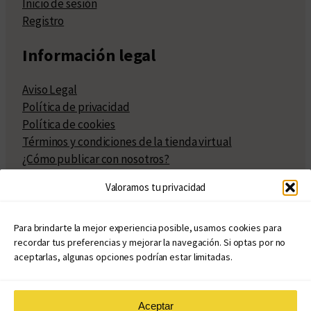
Inicio de sesión
Registro
Información legal
Aviso Legal
Política de privacidad
Política de cookies
Términos y condiciones de la tienda virtual
¿Cómo publicar con nosotros?
Compra y venta de derechos
Valoramos tu privacidad
Políticas de publicación
Facturación
Políticas de coedición
Para brindarte la mejor experiencia posible, usamos cookies para
recordar tus preferencias y mejorar la navegación. Si optas por no
Atribuciones
aceptarlas, algunas opciones podrían estar limitadas.
Aceptar