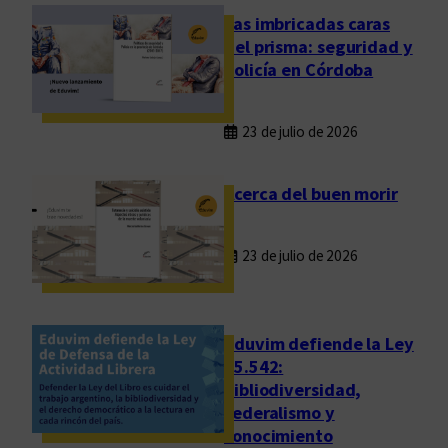
d
Las imbricadas caras
e
del prisma: seguridad y
v
policía en Córdoba
i
r
23 de julio de 2026
t
u
d
Acerca del buen morir
e
s
23 de julio de 2026
c
í
v
i
Eduvim defiende la Ley
c
25.542:
bibliodiversidad,
a
federalismo y
s
conocimiento