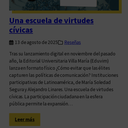
e
x
t
Una escuela de virtudes
o
cívicas
e
s
13 de agosto de 2025
Reseñas
u
n
Tras su lanzamiento digital en noviembre del pasado
a
año, la Editorial Universitaria Villa María (Eduvim)
m
lanza en formato físico ¿Cómo evitar que las élites
i
capturen las políticas de comunicación? Instituciones
r
participativas de Latinoamérica, de María Soledad
a
Segura y Alejandro Linares. Una escuela de virtudes
d
cívicas. La participación ciudadana en la esfera
a
pública permite la expansión…
q
u
:
Leer más
e
U