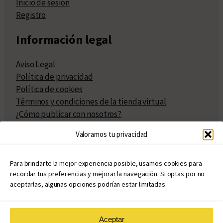
Inicio de sesión
Registro
Información legal
Aviso Legal
Política de privacidad
Política de cookies
Términos y condiciones de la tienda virtual
¿Cómo publicar con nosotros?
Compra y venta de derechos
Valoramos tu privacidad
Políticas de publicación
Facturación
Políticas de coedición
Para brindarte la mejor experiencia posible, usamos cookies para
recordar tus preferencias y mejorar la navegación. Si optas por no
Atribuciones
aceptarlas, algunas opciones podrían estar limitadas.
Aceptar