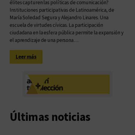
…
élites capturen las políticas de comunicación?
s
Instituciones participativas de Latinoamérica, de
c
María Soledad Segura y Alejandro Linares. Una
í
escuela de virtudes cívicas. La participación
v
ciudadana en la esfera pública permite la expansión y
i
el aprendizaje de una persona…
c
a
:
Leer más
s
U
n
a
e
s
c
u
Últimas noticias
e
l
a