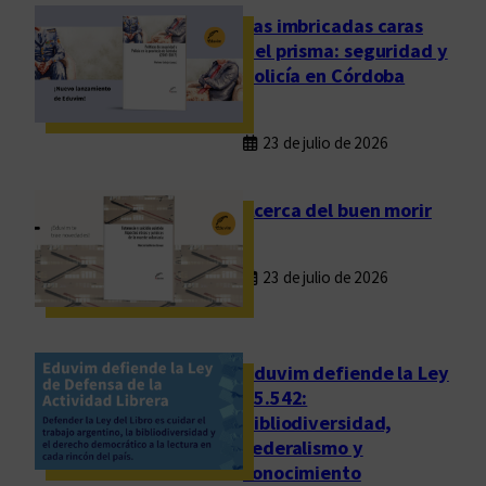
d
Las imbricadas caras
e
del prisma: seguridad y
v
policía en Córdoba
i
r
23 de julio de 2026
t
u
d
Acerca del buen morir
e
s
23 de julio de 2026
c
í
v
i
Eduvim defiende la Ley
c
25.542:
bibliodiversidad,
a
federalismo y
s
conocimiento