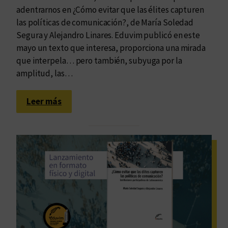
adentrarnos en ¿Cómo evitar que las élites capturen
las políticas de comunicación?, de María Soledad
Segura y Alejandro Linares. Eduvim publicó en este
mayo un texto que interesa, proporciona una mirada
que interpela… pero también, subyuga por la
amplitud, las…
:
Leer más
C
u
a
n
d
o
e
l
t