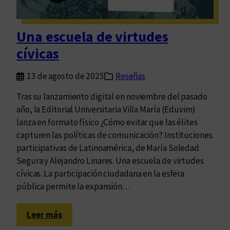
e
x
t
Una escuela de virtudes
o
cívicas
e
s
13 de agosto de 2025
Reseñas
u
n
Tras su lanzamiento digital en noviembre del pasado
a
año, la Editorial Universitaria Villa María (Eduvim)
m
lanza en formato físico ¿Cómo evitar que las élites
i
capturen las políticas de comunicación? Instituciones
r
participativas de Latinoamérica, de María Soledad
a
Segura y Alejandro Linares. Una escuela de virtudes
d
cívicas. La participación ciudadana en la esfera
a
pública permite la expansión…
q
u
:
Leer más
e
U