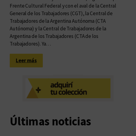
Frente Cultural Federal y con el aval de la Central
General de los Trabajadores (CGT), la Central de
Trabajadores de la Argentina Autónoma (CTA
Autónoma) y la Central de Trabajadores de la
Argentina de los Trabajadores (CTA de los
Trabajadores). Ya…
:
Leer más
C
o
n
v
o
c
a
Últimas noticias
t
o