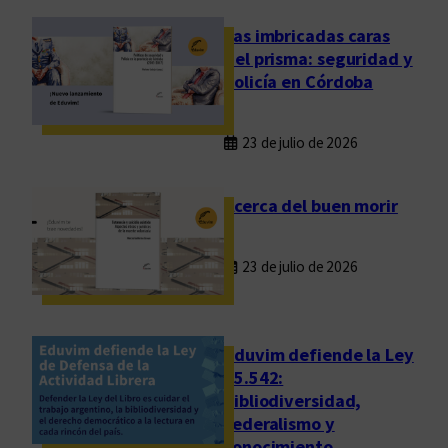
r
i
Las imbricadas caras
a
del prisma: seguridad y
F
policía en Córdoba
e
d
23 de julio de 2026
e
r
a
Acerca del buen morir
l
d
23 de julio de 2026
e
C
u
l
Eduvim defiende la Ley
t
25.542:
bibliodiversidad,
u
federalismo y
r
conocimiento