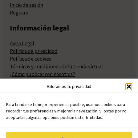
Inicio de sesión
Registro
Información legal
Aviso Legal
Política de privacidad
Política de cookies
Términos y condiciones de la tienda virtual
¿Cómo publicar con nosotros?
Compra y venta de derechos
Valoramos tu privacidad
Políticas de publicación
Facturación
Políticas de coedición
Para brindarte la mejor experiencia posible, usamos cookies para
recordar tus preferencias y mejorar la navegación. Si optas por no
Atribuciones
aceptarlas, algunas opciones podrían estar limitadas.