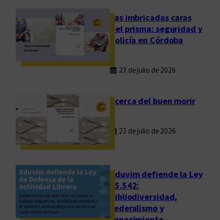
r
i
Las imbricadas caras
a
del prisma: seguridad y
F
policía en Córdoba
e
d
23 de julio de 2026
e
r
a
Acerca del buen morir
l
d
23 de julio de 2026
e
C
u
l
Eduvim defiende la Ley
t
25.542:
bibliodiversidad,
u
federalismo y
r
conocimiento