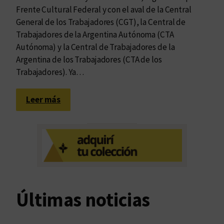
Frente Cultural Federal y con el aval de la Central
General de los Trabajadores (CGT), la Central de
Trabajadores de la Argentina Autónoma (CTA
Autónoma) y la Central de Trabajadores de la
Argentina de los Trabajadores (CTA de los
Trabajadores). Ya…
:
Leer más
C
o
n
v
o
c
a
Últimas noticias
t
o