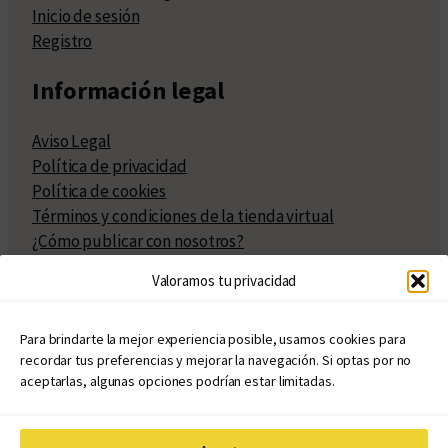
Inicio de sesión
Registro
Información legal
Aviso Legal
Política de privacidad
Política de cookies
Términos y condiciones de la tienda virtual
¿Cómo publicar con nosotros?
Compra y venta de derechos
Valoramos tu privacidad
Políticas de publicación
Facturación
Políticas de coedición
Para brindarte la mejor experiencia posible, usamos cookies para
recordar tus preferencias y mejorar la navegación. Si optas por no
Atribuciones
aceptarlas, algunas opciones podrían estar limitadas.