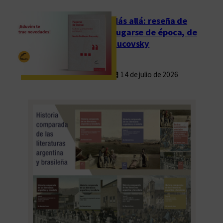
á
s
Más allá: reseña de
Fugarse de época, de
Rucovsky
14 de julio de 2026