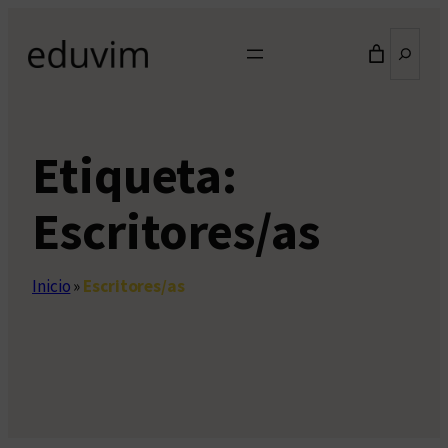
Saltar
Buscar
al
contenido
Etiqueta:
Escritores/as
Inicio
»
Escritores/as