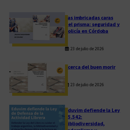
o
S
c
Las imbricadas caras
h
del prisma: seguridad y
a
policía en Córdoba
v
e
23 de julio de 2026
l
z
o
Acerca del buen morir
n
:
23 de julio de 2026
u
n
a
g
Eduvim defiende la Ley
e
25.542:
bibliodiversidad,
n