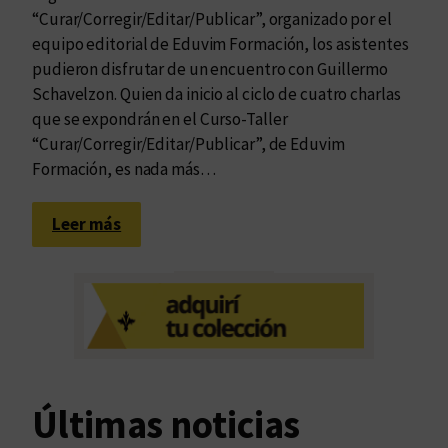
“Curar/Corregir/Editar/Publicar”, organizado por el
equipo editorial de Eduvim Formación, los asistentes
pudieron disfrutar de un encuentro con Guillermo
Schavelzon. Quien da inicio al ciclo de cuatro charlas
que se expondrán en el Curso-Taller
“Curar/Corregir/Editar/Publicar”, de Eduvim
Formación, es nada más…
:
Leer más
G
u
i
l
l
e
r
Últimas noticias
m