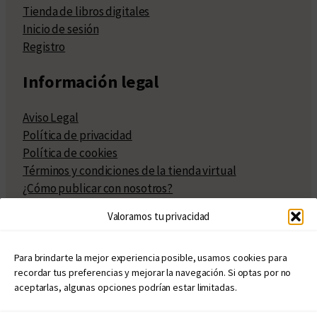
Tienda de libros digitales
Inicio de sesión
Registro
Información legal
Aviso Legal
Política de privacidad
Política de cookies
Términos y condiciones de la tienda virtual
¿Cómo publicar con nosotros?
Compra y venta de derechos
Valoramos tu privacidad
Políticas de publicación
Facturación
Políticas de coedición
Para brindarte la mejor experiencia posible, usamos cookies para
recordar tus preferencias y mejorar la navegación. Si optas por no
Atribuciones
aceptarlas, algunas opciones podrían estar limitadas.