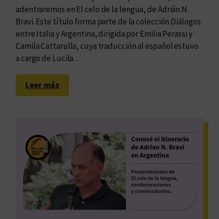
adentraremos en El celo de la lengua, de Adrián N.
Bravi. Este título forma parte de la colección Diálogos
entre Italia y Argentina, dirigida por Emilia Perassi y
Camila Cattarulla, cuya traducción al español estuvo
a cargo de Lucila…
:
Leer más
E
l
m
u
n
d
o
,
l
a