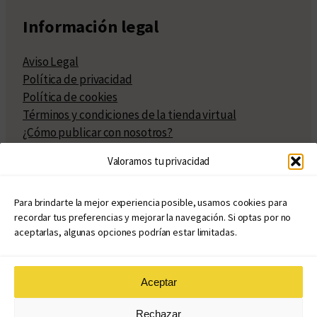
Información legal
Aviso Legal
Política de privacidad
Política de cookies
Términos y condiciones de la tienda virtual
¿Cómo publicar con nosotros?
Compra y venta de derechos
Valoramos tu privacidad
Políticas de publicación
Facturación
Políticas de coedición
Para brindarte la mejor experiencia posible, usamos cookies para
recordar tus preferencias y mejorar la navegación. Si optas por no
Atribuciones
aceptarlas, algunas opciones podrían estar limitadas.
Aceptar
© Copyright 2020 – 2026
Rechazar