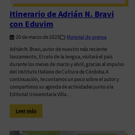
s
p
Itinerario de Adrián N. Bravi
e
con Eduvim
r
s
20 de marzo de 2025
Material de prensa
o
n
Adrián N. Bravi, autor de nuestro más reciente
a
lanzamiento, El celo de la lengua, visitará el país
s
durante los meses de marzo y abril, gracias al impulso
y
del Instituto Italiano de Cultura de Córdoba. A
l
continuación, te contamos un poco sobre el autor y
a
compartimos su agenda de actividades junto a la
s
Editorial Universitaria Villa…
l
e
:
Leer más
n
I
g
t
u
i