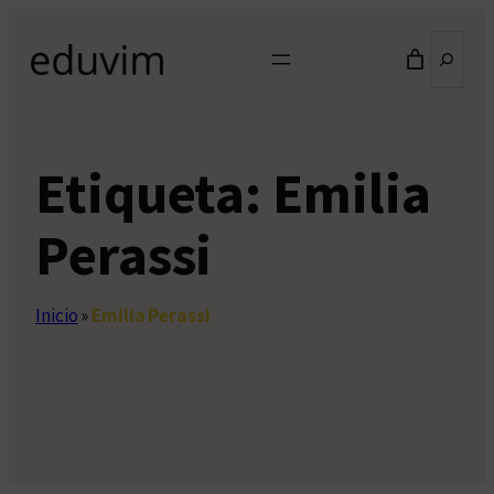
Saltar
Buscar
al
contenido
Etiqueta:
Emilia
Perassi
Inicio
»
Emilia Perassi