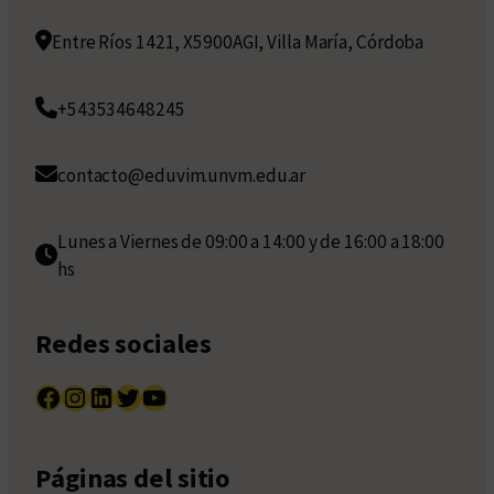
Entre Ríos 1421, X5900AGI, Villa María, Córdoba
+543534648245
contacto@eduvim.unvm.edu.ar
Lunes a Viernes de 09:00 a 14:00 y de 16:00 a 18:00
hs
Redes sociales
Facebook
Instagram
LinkedIn
Twitter
YouTube
Páginas del sitio