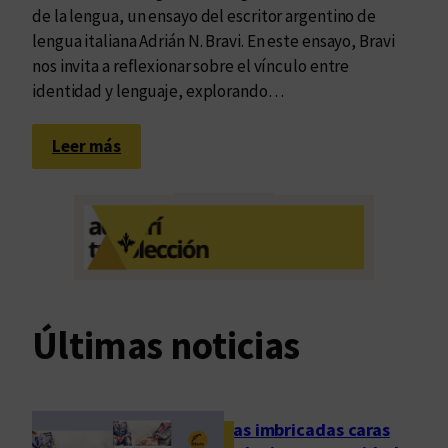
de la lengua, un ensayo del escritor argentino de
r
lengua italiana Adrián N. Bravi. En este ensayo, Bravi
a
nos invita a reflexionar sobre el vínculo entre
v
identidad y lenguaje, explorando…
i
c
:
o
Leer más
E
n
l
E
c
d
e
u
l
v
o
i
d
m
Últimas noticias
e
l
a
l
Las imbricadas caras
e