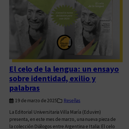
a
n
s
e
r
a
r
i
o
d
e
El celo de la lengua: un ensayo
A
sobre identidad, exilio y
d
r
palabras
i
á
19 de marzo de 2025
Reseñas
n
La Editorial Universitaria Villa María (Eduvim)
N
presenta, en este mes de marzo, una nueva pieza de
.
la colección Diálogos entre Argentina e Italia: El celo
B