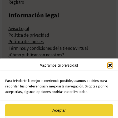
Registro
Información legal
Aviso Legal
Política de privacidad
Política de cookies
Términos y condiciones de la tienda virtual
¿Cómo publicar con nosotros?
Compra y venta de derechos
Valoramos tu privacidad
Políticas de publicación
Facturación
Políticas de coedición
Para brindarte la mejor experiencia posible, usamos cookies para
recordar tus preferencias y mejorar la navegación. Si optas por no
Atribuciones
aceptarlas, algunas opciones podrían estar limitadas.
Aceptar
© Copyright 2020 – 2026