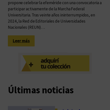
propone celebrar la efeméride con una convocatoria a
participar activamente de la Marcha Federal
Universitaria. Tras veinte años ininterrumpidos, en
2024, la Red de Editoriales de Universidades
Nacionales (REUN)…
:
Leer más
E
n
l
o
s
u
m
Últimas noticias
b
r
a
l