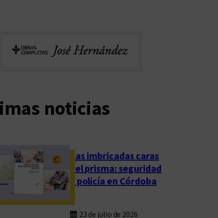
imas noticias
Las imbricadas caras
del prisma: seguridad
y policía en Córdoba
23 de julio de 2026