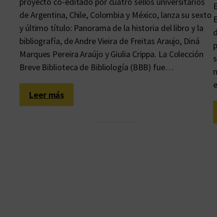
proyecto co-editado por cuatro sellos universitarios
E
de Argentina, Chile, Colombia y México, lanza su sexto
E
y último título: Panorama de la historia del libro y la
d
bibliografía, de Andre Vieira de Freitas Araujo, Diná
p
Marques Pereira Araújo y Giulia Crippa. La Colección
s
Breve Biblioteca de Bibliología (BBB) fue…
n
e
:
Leer más
E
l
l
i
b
r
o
n
o