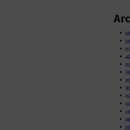
Ar
ju
ju
m
ab
m
fe
e
di
n
o
s
a
ju