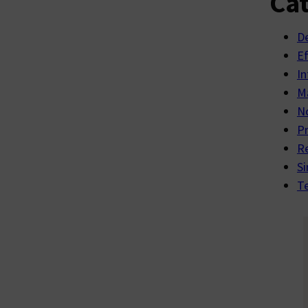
Cat
D
E
In
Ma
No
P
R
Si
Te