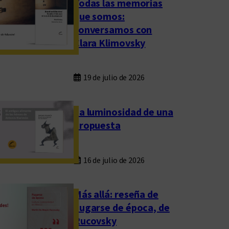
Todas las memorias
que somos:
conversamos con
Clara Klimovsky
19 de julio de 2026
La luminosidad de una
propuesta
16 de julio de 2026
Más allá: reseña de
Fugarse de época, de
Rucovsky