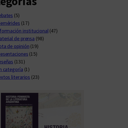
egorías
ebates
(5)
femérides
(17)
formación institucional
(47)
terial de prensa
(98)
ta de opinión
(19)
resentaciones
(15)
eseñas
(131)
n categoría
(1)
xtos literarios
(23)