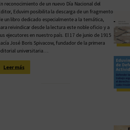
n reconocimiento de un nuevo Día Nacional del
ditor, Eduvim posibilita la descarga de un fragmento
e un libro dedicado especialmente a la temática,
ara reivindicar desde la lectura este noble oficio y a
us ejecutores en nuestro país. El 17 de junio de 1915
acía José Boris Spivacow, fundador de la primera
ditorial universitaria…
:
Leer más
A
l
a
g
r
a
n
e