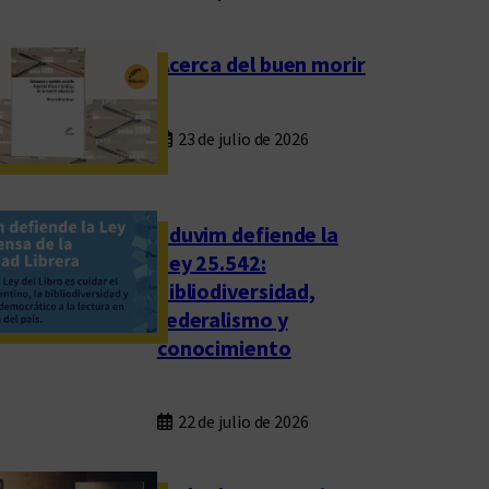
Acerca del buen morir
23 de julio de 2026
Eduvim defiende la
Ley 25.542:
bibliodiversidad,
federalismo y
conocimiento
22 de julio de 2026