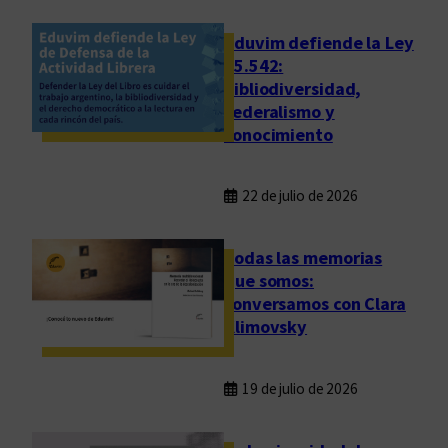
a
,
Eduvim defiende la Ley
s
25.542:
bibliodiversidad,
a
federalismo y
l
conocimiento
u
d
22 de julio de 2026
Todas las memorias
que somos:
conversamos con Clara
Klimovsky
19 de julio de 2026