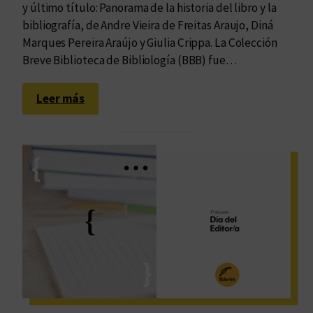
y último título: Panorama de la historia del libro y la
bibliografía, de Andre Vieira de Freitas Araujo, Diná
Marques Pereira Araújo y Giulia Crippa. La Colección
Breve Biblioteca de Bibliología (BBB) fue…
:
Leer más
E
l
l
i
b
r
o
n
o
s
t
r