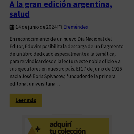
A la gran edición argentina,
a
salud
s
c
14 de junio de 2024
Efemérides
i
e
En reconocimiento de un nuevo Día Nacional del
n
Editor, Eduvim posibilita la descarga de un fragmento
d
de un libro dedicado especialmente a la temática,
e
para reivindicar desde la lectura este noble oficio y a
sus ejecutores en nuestro país. El 17 de junio de 1915
nacía José Boris Spivacow, fundador de la primera
editorial universitaria…
:
Leer más
A
l
a
g