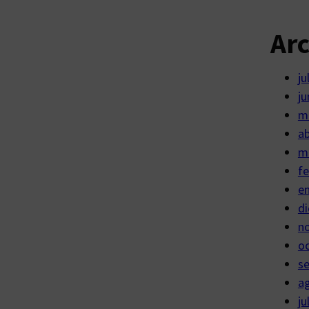
Ar
ju
ju
m
ab
m
fe
e
di
n
o
s
a
ju