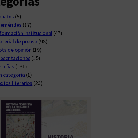
egorías
ebates
(5)
femérides
(17)
formación institucional
(47)
terial de prensa
(98)
ta de opinión
(19)
resentaciones
(15)
eseñas
(131)
n categoría
(1)
xtos literarios
(23)