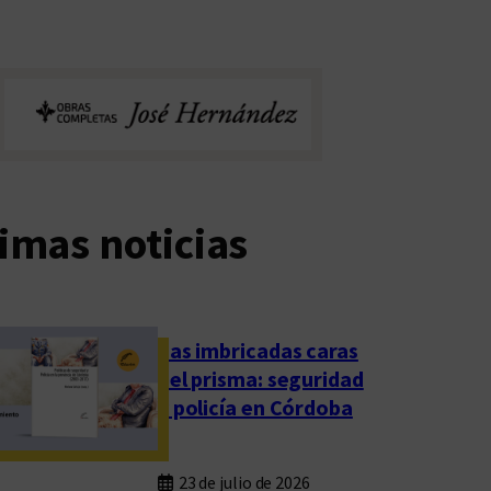
imas noticias
Las imbricadas caras
del prisma: seguridad
y policía en Córdoba
23 de julio de 2026