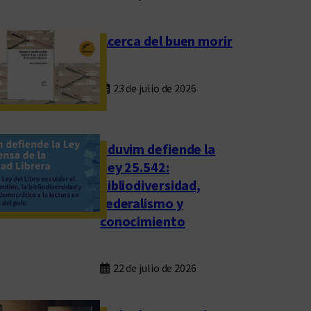
Acerca del buen morir
23 de julio de 2026
Eduvim defiende la
Ley 25.542:
bibliodiversidad,
federalismo y
conocimiento
22 de julio de 2026