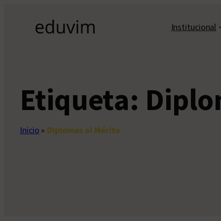
Saltar
al
Institucional
contenido
Etiqueta:
Diplo
Inicio
»
Diplomas al Mérito