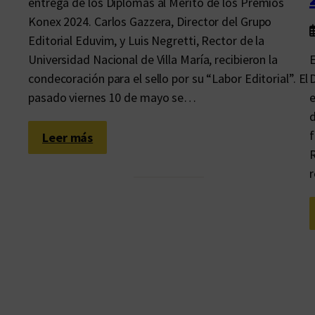
entrega de los Diplomas al Mérito de los Premios
Konex 2024. Carlos Gazzera, Director del Grupo
Editorial Eduvim, y Luis Negretti, Rector de la
Universidad Nacional de Villa María, recibieron la
E
condecoración para el sello por su “Labor Editorial”. El
D
pasado viernes 10 de mayo se…
e
d
f
:
Leer más
R
U
r
n
t
r
i
p
l
e
r