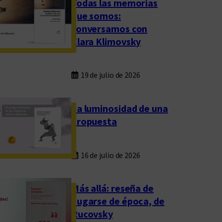
Todas las memorias
que somos:
conversamos con
Clara Klimovsky
19 de julio de 2026
La luminosidad de una
propuesta
16 de julio de 2026
Más allá: reseña de
Fugarse de época, de
Rucovsky