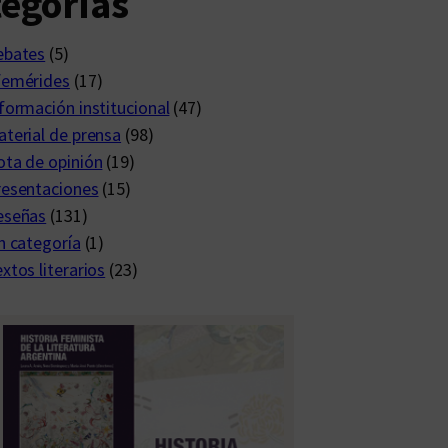
egorías
ebates
(5)
femérides
(17)
formación institucional
(47)
terial de prensa
(98)
ta de opinión
(19)
resentaciones
(15)
eseñas
(131)
n categoría
(1)
xtos literarios
(23)