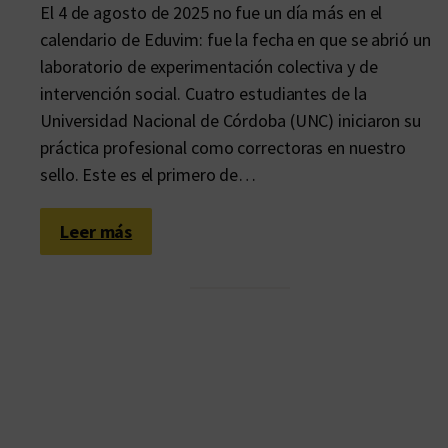
El 4 de agosto de 2025 no fue un día más en el
calendario de Eduvim: fue la fecha en que se abrió un
laboratorio de experimentación colectiva y de
intervención social. Cuatro estudiantes de la
Universidad Nacional de Córdoba (UNC) iniciaron su
práctica profesional como correctoras en nuestro
sello. Este es el primero de…
:
Leer más
U
n
l
a
b
o
r
a