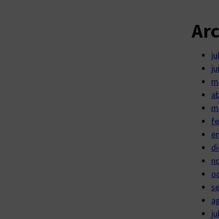
Ar
ju
ju
m
ab
m
fe
e
di
n
o
s
a
ju