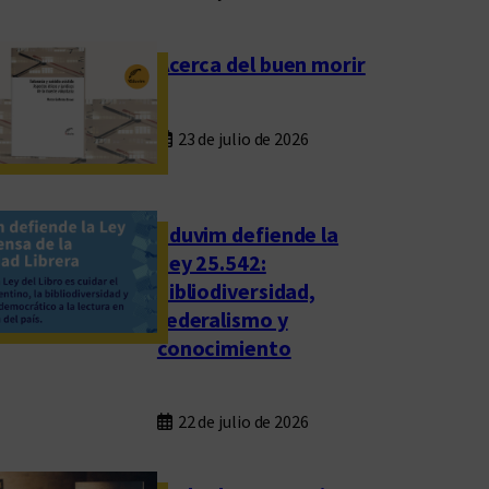
Acerca del buen morir
23 de julio de 2026
Eduvim defiende la
Ley 25.542:
bibliodiversidad,
federalismo y
conocimiento
22 de julio de 2026