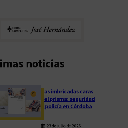
imas noticias
Las imbricadas caras
del prisma: seguridad
y policía en Córdoba
23 de julio de 2026