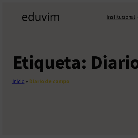
Saltar
al
Institucional
contenido
Etiqueta:
Diari
Inicio
»
Diario de campo