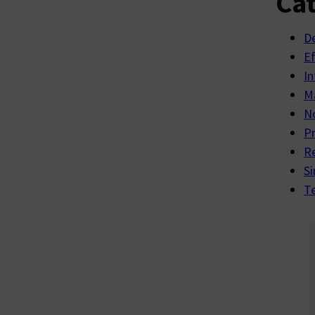
Cat
D
E
In
Ma
No
P
R
Si
Te