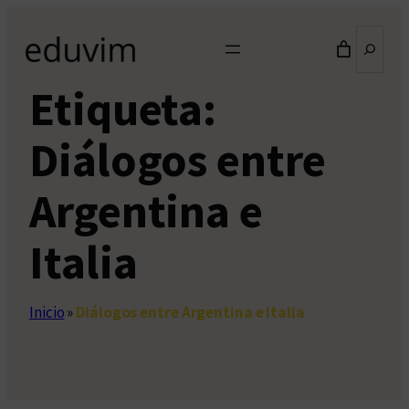
Saltar
Buscar
al
contenido
Etiqueta:
Diálogos entre
Argentina e
Italia
Inicio
»
Diálogos entre Argentina e Italia