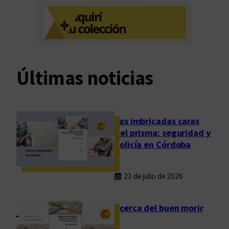
l
a
c
s
e
l
o
d
Últimas noticias
e
l
a
l
Las imbricadas caras
e
del prisma: seguridad y
n
policía en Córdoba
g
u
23 de julio de 2026
a
:
u
Acerca del buen morir
n