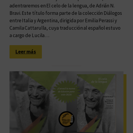
adentraremos en El celo de la lengua, de Adrián N.
Bravi. Este título forma parte de la colección Diálogos
entre Italia y Argentina, dirigida por Emilia Perassi y
Camila Cattarulla, cuya traducción al español estuvo
a cargo de Lucila…
:
Leer más
E
l
m
u
n
d
o
,
l
a