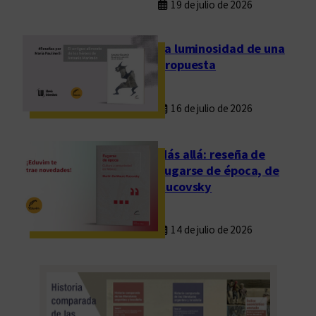
a
19 de julio de 2026
d
,
La luminosidad de una
e
propuesta
x
i
16 de julio de 2026
l
i
o
Más allá: reseña de
y
Fugarse de época, de
p
Rucovsky
a
l
14 de julio de 2026
a
b
r
a
s