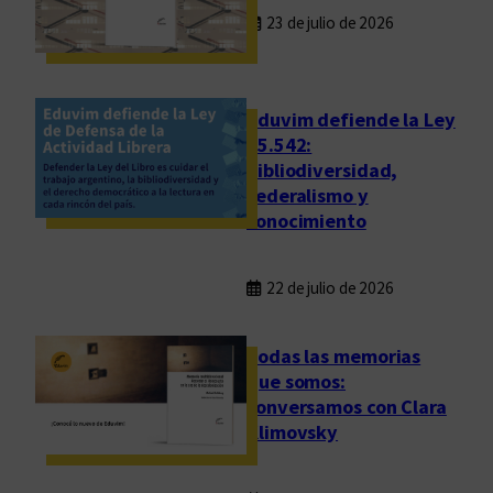
e
23 de julio de 2026
n
s
a
y
Eduvim defiende la Ley
o
25.542:
bibliodiversidad,
s
federalismo y
o
conocimiento
b
r
e
22 de julio de 2026
i
d
Todas las memorias
e
que somos:
n
conversamos con Clara
t
Klimovsky
i
d