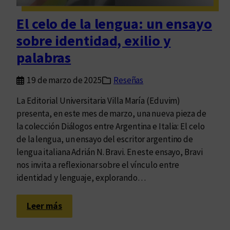
s
p
El celo de la lengua: un ensayo
e
sobre identidad, exilio y
r
s
palabras
o
n
19 de marzo de 2025
Reseñas
a
La Editorial Universitaria Villa María (Eduvim)
s
presenta, en este mes de marzo, una nueva pieza de
y
la colección Diálogos entre Argentina e Italia: El celo
l
de la lengua, un ensayo del escritor argentino de
a
lengua italiana Adrián N. Bravi. En este ensayo, Bravi
s
nos invita a reflexionar sobre el vínculo entre
l
identidad y lenguaje, explorando…
e
n
:
g
Leer más
E
u