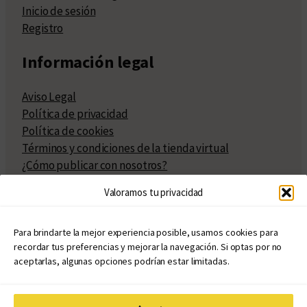
Inicio de sesión
Registro
Información legal
Aviso Legal
Política de privacidad
Política de cookies
Términos y condiciones de la tienda virtual
¿Cómo publicar con nosotros?
Compra y venta de derechos
Valoramos tu privacidad
Políticas de publicación
Facturación
Políticas de coedición
Para brindarte la mejor experiencia posible, usamos cookies para
recordar tus preferencias y mejorar la navegación. Si optas por no
Atribuciones
aceptarlas, algunas opciones podrían estar limitadas.