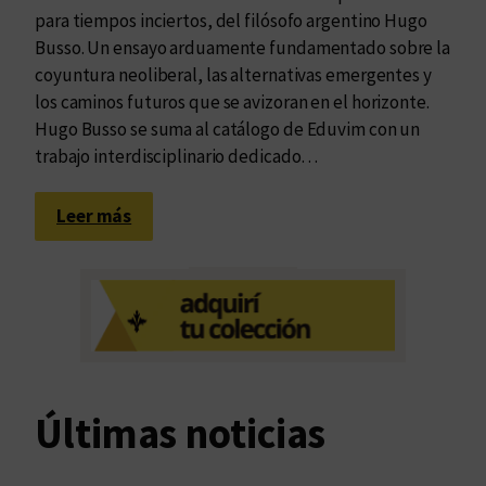
para tiempos inciertos, del filósofo argentino Hugo
Busso. Un ensayo arduamente fundamentado sobre la
coyuntura neoliberal, las alternativas emergentes y
los caminos futuros que se avizoran en el horizonte.
Hugo Busso se suma al catálogo de Eduvim con un
trabajo interdisciplinario dedicado…
:
Leer más
U
n
a
s
o
l
u
Últimas noticias
c
i