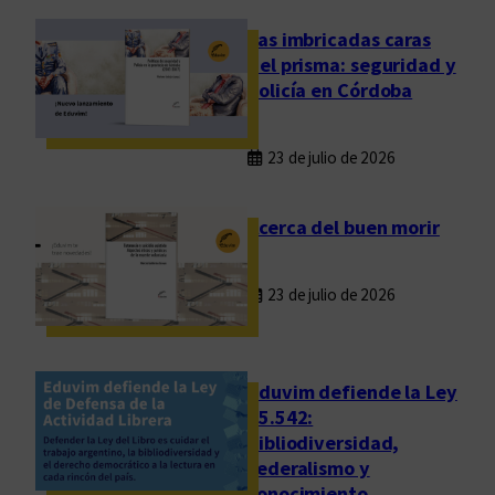
ó
n
Las imbricadas caras
c
del prisma: seguridad y
o
policía en Córdoba
o
p
23 de julio de 2026
e
r
a
Acerca del buen morir
t
i
23 de julio de 2026
v
a
a
l
Eduvim defiende la Ley
o
25.542:
bibliodiversidad,
s
federalismo y
f
conocimiento