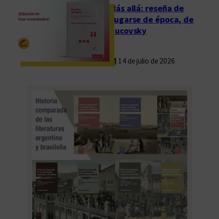
s
Más allá: reseña de
Fugarse de época, de
Rucovsky
14 de julio de 2026