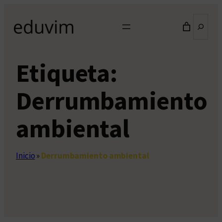
Saltar
Buscar
al
contenido
Etiqueta:
Derrumbamiento
ambiental
Inicio
»
Derrumbamiento ambiental