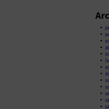
Ar
ju
ju
m
ab
m
fe
e
di
n
o
s
a
ju