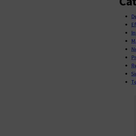
Cat
D
E
In
Ma
No
P
R
Si
Te