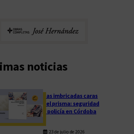
imas noticias
Las imbricadas caras
del prisma: seguridad
y policía en Córdoba
23 de julio de 2026