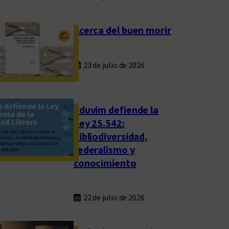
Acerca del buen morir
23 de julio de 2026
Eduvim defiende la
Ley 25.542:
bibliodiversidad,
federalismo y
conocimiento
22 de julio de 2026