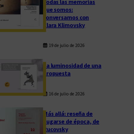
Todas las memorias
que somos:
conversamos con
Clara Klimovsky
19 de julio de 2026
La luminosidad de una
propuesta
16 de julio de 2026
Más allá: reseña de
Fugarse de época, de
Rucovsky