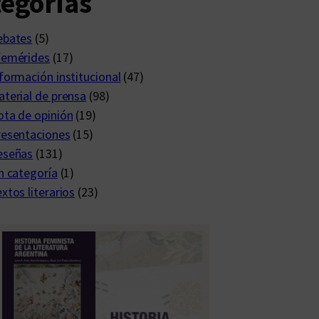
egorías
ebates
(5)
femérides
(17)
formación institucional
(47)
terial de prensa
(98)
ta de opinión
(19)
resentaciones
(15)
eseñas
(131)
n categoría
(1)
xtos literarios
(23)