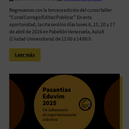
Regresamos con la tercera edición del curso/taller
“Curar/Corregir/Editar/Publicar”. En esta
oportunidad, la cita será los días lunes 6, 13, 20 y 27
de abril de 2026 en Pabellón Venezuela, Aula 8
(Ciudad Universitaria) de 12:00 a 14:00 h.
:
Leer más
P
r
e
i
n
s
c
r
i
p