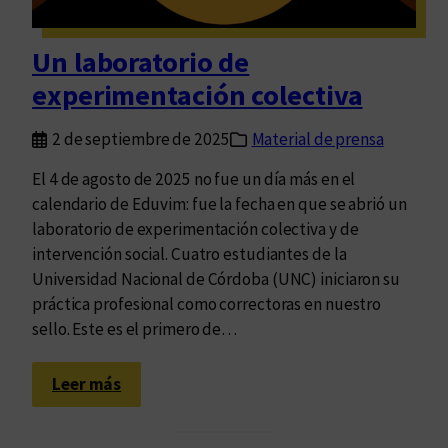
c
i
Un laboratorio de
ó
experimentación colectiva
n
a
2 de septiembre de 2025
Material de prensa
b
i
El 4 de agosto de 2025 no fue un día más en el
e
calendario de Eduvim: fue la fecha en que se abrió un
r
laboratorio de experimentación colectiva y de
t
intervención social. Cuatro estudiantes de la
a
Universidad Nacional de Córdoba (UNC) iniciaron su
p
práctica profesional como correctoras en nuestro
a
sello. Este es el primero de…
r
a
:
Leer más
e
U
l
n
c