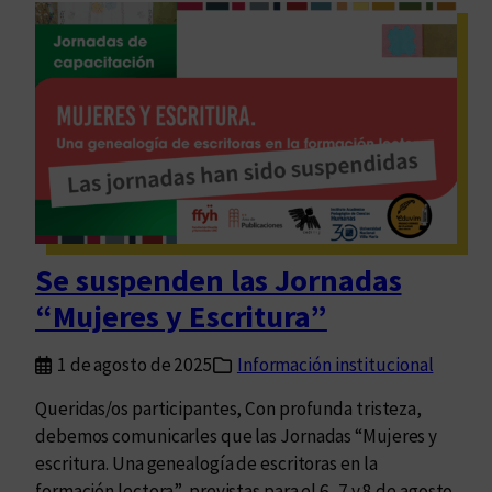
l
u
a
r
b
s
o
o
r
/
a
t
t
a
o
l
r
l
i
e
Se suspenden las Jornadas
o
r
“Mujeres y Escritura”
d
“
e
C
1 de agosto de 2025
Información institucional
e
u
x
r
Queridas/os participantes, Con profunda tristeza,
p
a
debemos comunicarles que las Jornadas “Mujeres y
e
r
escritura. Una genealogía de escritoras en la
r
/
formación lectora”, previstas para el 6, 7 y 8 de agosto