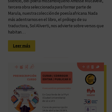
silencio, del poeta mozambiqueño Amosse Mucavele,
u
tercera obra seleccionada para formar parte de
n
Marula, nuestra colección de poesía africana. Nada
d
más adentrarnos en el libro, el prólogo de su
a
traductora, Sol Aliverti, nos advierte sobre versos que
e
habitan…
d
i
:
Leer más
c
M
i
u
ó
c
n
a
d
v
e
e
l
l
c
e
u
y
r
e
s