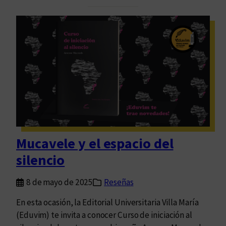
s
n
y
r
E
e
s
c
c
o
r
r
i
r
t
i
u
d
r
o
a
p
Mucavele y el espacio del
”
o
silencio
r
l
8 de mayo de 2025
Reseñas
a
s
En esta ocasión, la Editorial Universitaria Villa María
e
(Eduvim) te invita a conocer Curso de iniciación al
g