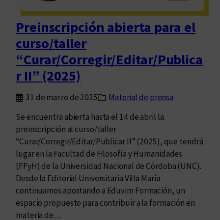
l
o
e
“
Preinscripción abierta para el
s
C
curso/taller
p
u
a
“Curar/Corregir/Editar/Publica
r
c
a
r II” (2025)
i
r
o
/
31 de marzo de 2025
Material de prensa
d
C
e
Se encuentra abierta hasta el 14 de abril la
o
l
preinscripción al curso/taller
r
s
“Curar/Corregir/Editar/Publicar II” (2025), que tendrá
r
i
lugar en la Facultad de Filosofía y Humanidades
e
l
(FFyH) de la Universidad Nacional de Córdoba (UNC).
g
e
Desde la Editorial Universitaria Villa María
i
n
continuamos apostando a Eduvim Formación, un
r
c
espacio propuesto para contribuir a la formación en
/
i
materia de…
E