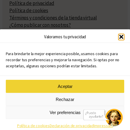
Política de privacidad
Política de cookies
Términos y condiciones de la tienda virtual
¿Cómo publicar con nosotros?
Compra y venta de derechos
Valoramos tu privacidad
Políticas de publicación
Facturación
Políticas de coedición
Para brindarte la mejor experiencia posible, usamos cookies para
recordar tus preferencias y mejorar la navegación. Si optas por no
Atribuciones
aceptarlas, algunas opciones podrían estar limitadas.
Aceptar
© Copyright 2020 – 2026
Rechazar
eduvim.com.ar
| Todos los derechos reservados
Ver preferencias
Diseño web: Llama Creativa
Política de cookies
Declaración de privacidad
Impressum