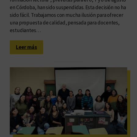
i
C
en Córdoba, han sido suspendidas. Esta decisión no ha
m
o
sido fácil. Trabajamos con mucha ilusión para ofrecer
e
r
una propuesta de calidad, pensada para docentes,
n
r
estudiantes…
t
e
a
g
:
Leer más
c
i
S
i
r
e
ó
/
s
n
E
u
c
d
s
o
i
p
l
t
e
e
a
n
c
r
d
t
/
e
i
P
n
v
u