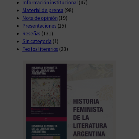
r
Información institucional
(47)
I
Material de prensa
(98)
I
Nota de opinión
(19)
”
Presentaciones
(15)
(
Reseñas
(131)
2
Sin categoría
(1)
0
Textos literarios
(23)
2
5
)