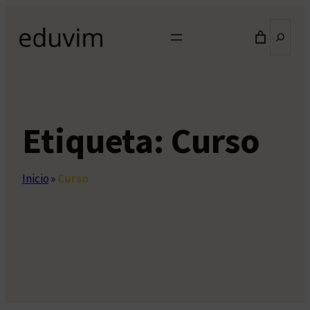
Saltar
Buscar
al
contenido
Etiqueta:
Curso
Inicio
»
Curso