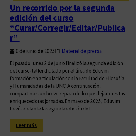
l
a
Un recorrido por la segunda
b
a
l
edición del curso
s
i
J
“Curar/Corregir/Editar/Publica
c
o
r”
a
r
r
n
6 de junio de 2025
Material de prensa
I
a
I
d
El pasado lunes 2 de junio finalizó la segunda edición
I
a
del curso-taller dictado por el área de Eduvim
”
s
formación en articulación con la Facultad de Filosofía
(
“
y Humanidades de la UNC. A continuación,
2
M
compartimos un breve repaso de lo que dejaron estas
0
u
enriquecedoras jornadas. En mayo de 2025, Eduvim
2
j
llevó adelante la segunda edición del…
6
e
)
r
:
Leer más
e
U