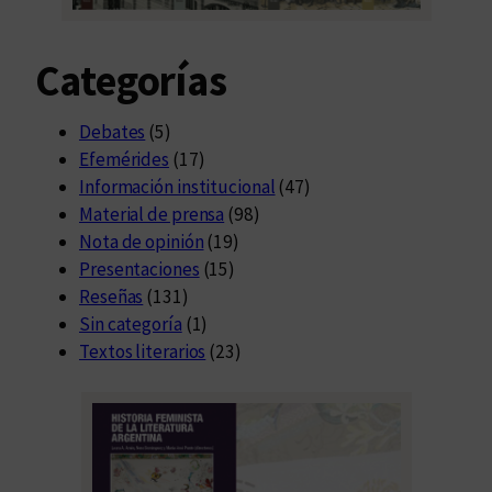
4
Categorías
Debates
(5)
Efemérides
(17)
Información institucional
(47)
Material de prensa
(98)
Nota de opinión
(19)
Presentaciones
(15)
Reseñas
(131)
Sin categoría
(1)
Textos literarios
(23)