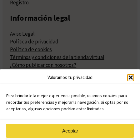
Registro
Información legal
Aviso Legal
Política de privacidad
Política de cookies
Términos y condiciones de la tienda virtual
¿Cómo publicar con nosotros?
Compra y venta de derechos
Valoramos tu privacidad
Políticas de publicación
Facturación
Políticas de coedición
Para brindarte la mejor experiencia posible, usamos cookies para
recordar tus preferencias y mejorar la navegación. Si optas por no
Atribuciones
aceptarlas, algunas opciones podrían estar limitadas.
Aceptar
© Copyright 2020 – 2026