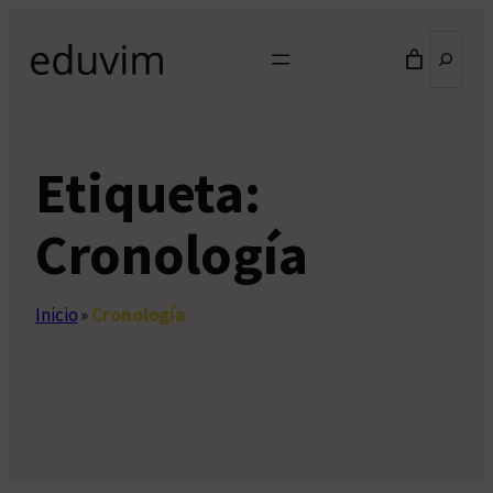
Saltar
Buscar
al
contenido
Etiqueta:
Cronología
Inicio
»
Cronología