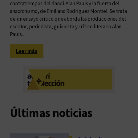
contratiempos del dandi. Alan Pauls y la fuerza del
anacronismo, de Emiliano Rodríguez Montiel. Se trata
de un ensayo crítico que aborda las producciones del
escritor, periodista, guionista y crítico literario Alan
Pauls.…
:
Leer más
V
e
s
t
i
r
e
Últimas noticias
l
a
n
a