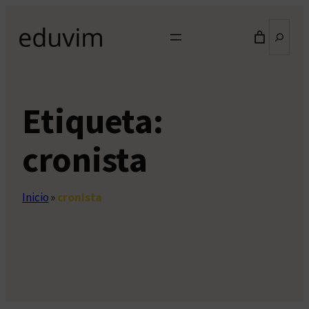
Saltar
Buscar
al
contenido
Etiqueta:
cronista
Inicio
»
cronista