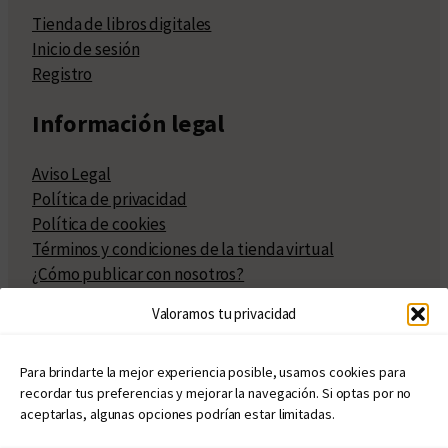
Tienda de libros digitales
Inicio de sesión
Registro
Información legal
Aviso Legal
Política de privacidad
Política de cookies
Términos y condiciones de la tienda virtual
¿Cómo publicar con nosotros?
Compra y venta de derechos
Valoramos tu privacidad
Políticas de publicación
Facturación
Políticas de coedición
Para brindarte la mejor experiencia posible, usamos cookies para
recordar tus preferencias y mejorar la navegación. Si optas por no
Atribuciones
aceptarlas, algunas opciones podrían estar limitadas.