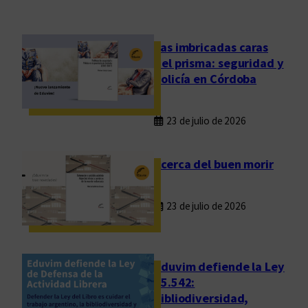
e
s
m
Las imbricadas caras
a
del prisma: seguridad y
n
policía en Córdoba
p
r
23 de julio de 2026
e
s
e
Acerca del buen morir
n
t
23 de julio de 2026
a
r
á
s
Eduvim defiende la Ley
u
25.542:
bibliodiversidad,
l