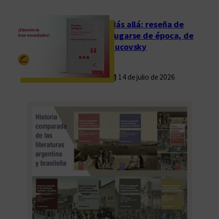
n
F
Más allá: reseña de
r
Fugarse de época, de
a
Rucovsky
n
c
14 de julio de 2026
i
s
c
o