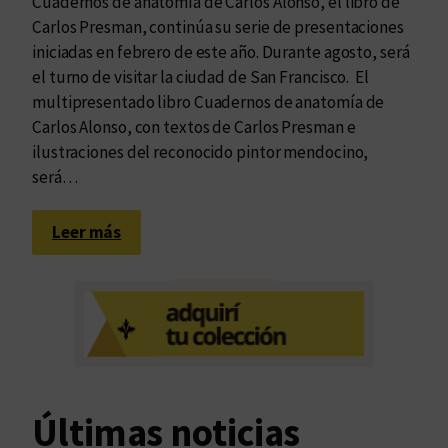
Cuadernos de anatomía de Carlos Alonso, el libro de
Carlos Presman, continúa su serie de presentaciones
iniciadas en febrero de este año. Durante agosto, será
el turno de visitar la ciudad de San Francisco. El
multipresentado libro Cuadernos de anatomía de
Carlos Alonso, con textos de Carlos Presman e
ilustraciones del reconocido pintor mendocino,
será…
:
Leer más
C
a
r
l
o
s
P
Últimas noticias
r