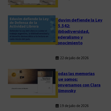
I
I
C
o
Eduvim defiende la Ley
n
25.542:
bibliodiversidad,
g
federalismo y
r
conocimiento
e
s
o
22 de julio de 2026
C
E
Todas las memorias
L
que somos:
E
conversamos con Clara
H
Klimovsky
I
S
d
19 de julio de 2026