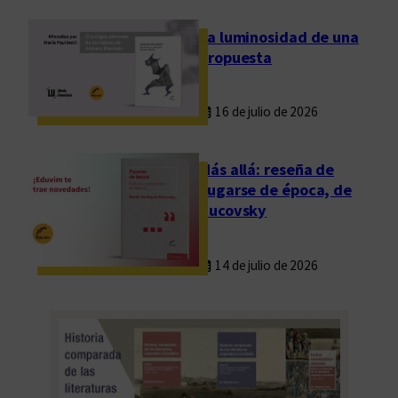
e
L
La luminosidad de una
i
propuesta
t
e
16 de julio de 2026
r
a
t
Más allá: reseña de
u
Fugarse de época, de
r
Rucovsky
a
14 de julio de 2026