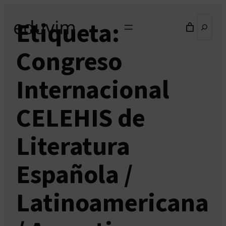
Saltar
Buscar
Etiqueta:
al
contenido
Congreso
Internacional
CELEHIS de
Literatura
Española /
Latinoamericana