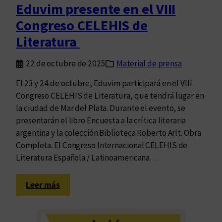
Eduvim presente en el VIII
Congreso CELEHIS de
Literatura
22 de octubre de 2025
Material de prensa
El 23 y 24 de octubre, Eduvim participará en el VIII
Congreso CELEHIS de Literatura, que tendrá lugar en
la ciudad de Mar del Plata. Durante el evento, se
presentarán el libro Encuesta a la crítica literaria
argentina y la colección Biblioteca Roberto Arlt. Obra
Completa. El Congreso Internacional CELEHIS de
Literatura Española / Latinoamericana…
:
Leer más
E
d
u