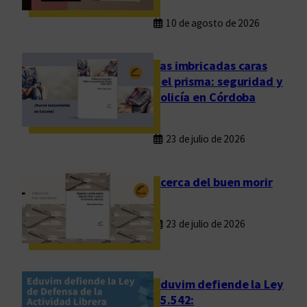
e
j
s
10 de agosto de 2026
u
e
Las imbricadas caras
z
del prisma: seguridad y
policía en Córdoba
23 de julio de 2026
Acerca del buen morir
23 de julio de 2026
Eduvim defiende la Ley
25.542: