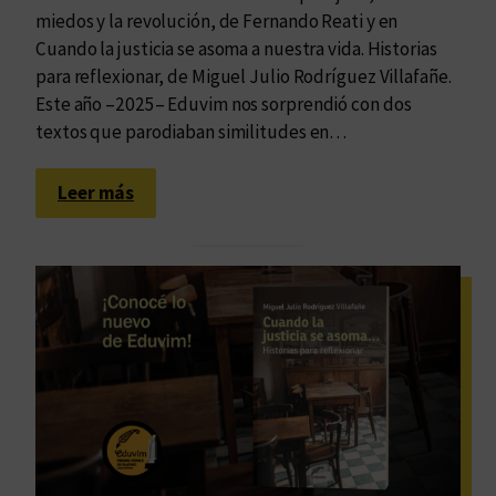
miedos y la revolución, de Fernando Reati y en
Cuando la justicia se asoma a nuestra vida. Historias
para reflexionar, de Miguel Julio Rodríguez Villafañe.
Este año –2025– Eduvim nos sorprendió con dos
textos que parodiaban similitudes en…
:
Leer más
L
o
s
m
o
m
e
n
t
o