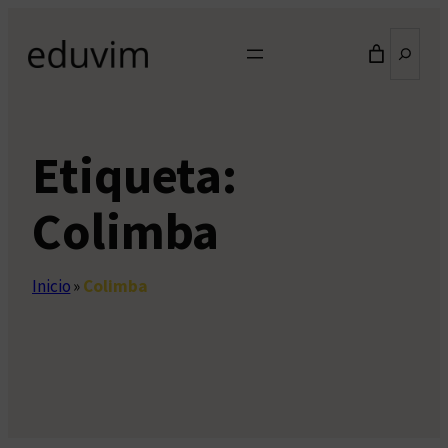
Saltar
Buscar
al
contenido
Etiqueta:
Colimba
Inicio
»
Colimba