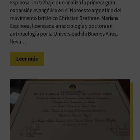
Espinosa. Un trabajo que analiza la primera gran
e
expansión evangélica en el Noroeste argentino del
n
movimiento británico Christian Brethren. Mariana
C
Espinosa, licenciada en sociología y doctora en
ó
antropología por la Universidad de Buenos Aires,
r
lleva…
d
o
:
b
Leer más
R
a
e
l
i
g
i
ó
n
,
s