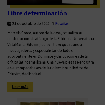
s
n
p
t
Libre determinación
a
a
r
r
23 de octubre de 2023
Reseñas
a
l
l
a
Marcela Croce, autora de la casa, actualiza su
a
v
contribución al catálogo de la Editorial Universitaria
C
i
Villa María (Eduvim) con un libro que reúne a
o
d
investigadores y especialistas de todo el
m
a
subcontinente en Dominios y dislocaciones de la
u
crítica latinoamericana. Una nueva pieza se encastra
n
en el rompecabezas de la Colección Poliedros de
i
Eduvim, dedicada al…
c
a
:
Leer más
c
L
i
i
ó
b