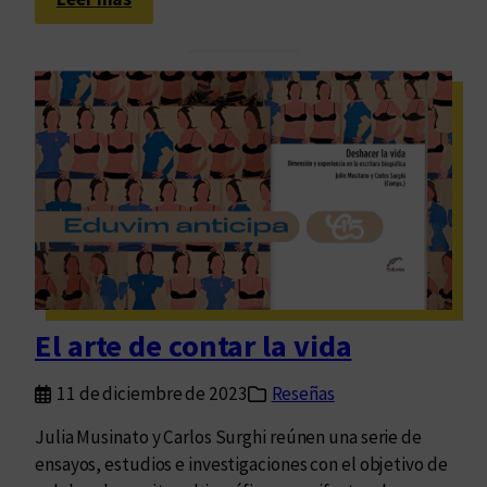
s
U
n
l
i
b
r
o
d
e
E
d
u
El arte de contar la vida
v
i
11 de diciembre de 2023
Reseñas
m
f
Julia Musinato y Carlos Surghi reúnen una serie de
u
ensayos, estudios e investigaciones con el objetivo de