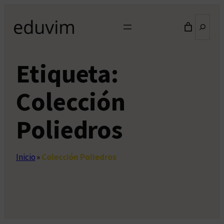
Saltar
Buscar
al
contenido
Etiqueta:
Colección
Poliedros
Inicio
»
Colección Poliedros