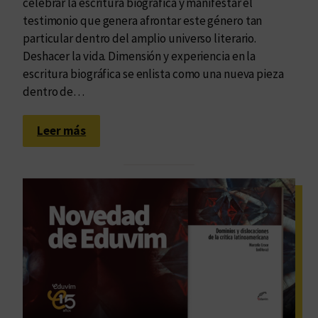
e
celebrar la escritura biográfica y manifestar el
d
testimonio que genera afrontar este género tan
e
particular dentro del amplio universo literario.
c
Deshacer la vida. Dimensión y experiencia en la
l
escritura biográfica se enlista como una nueva pieza
a
dentro de…
r
a
:
Leer más
d
E
o
l
d
a
e
r
i
t
n
e
t
d
e
e
r
c
é
o