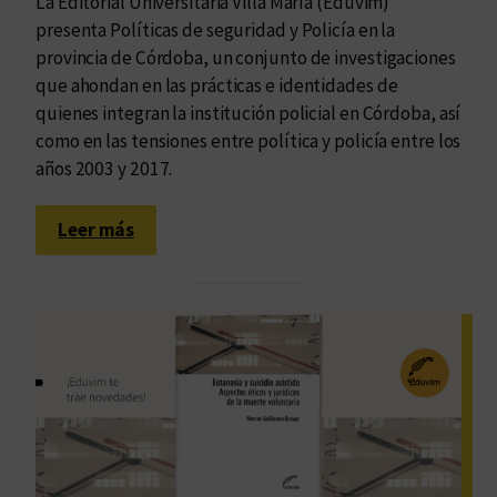
La Editorial Universitaria Villa María (Eduvim)
presenta Políticas de seguridad y Policía en la
provincia de Córdoba, un conjunto de investigaciones
que ahondan en las prácticas e identidades de
quienes integran la institución policial en Córdoba, así
como en las tensiones entre política y policía entre los
años 2003 y 2017.
:
Leer más
L
a
s
i
m
b
r
i
c