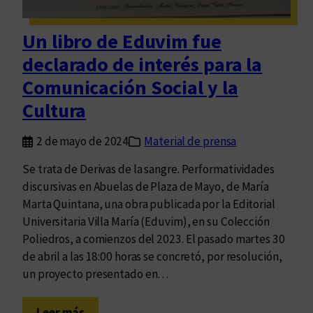
i
n
Un libro de Eduvim fue
c
declarado de interés para la
r
e
Comunicación Social y la
t
Cultura
i
s
2 de mayo de 2024
Material de prensa
m
o
Se trata de Derivas de la sangre. Performatividades
y
discursivas en Abuelas de Plaza de Mayo, de María
m
Marta Quintana, una obra publicada por la Editorial
á
Universitaria Villa María (Eduvim), en su Colección
r
Poliedros, a comienzos del 2023. El pasado martes 30
g
de abril a las 18:00 horas se concretó, por resolución,
e
un proyecto presentado en…
n
e
:
Leer más