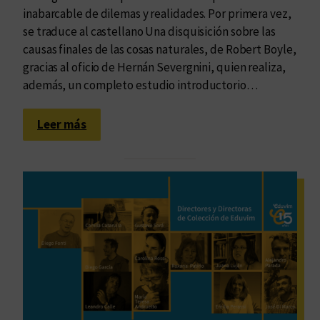
inabarcable de dilemas y realidades. Por primera vez,
se traduce al castellano Una disquisición sobre las
causas finales de las cosas naturales, de Robert Boyle,
gracias al oficio de Hernán Severgnini, quien realiza,
además, un completo estudio introductorio…
:
Leer más
S
o
l
o
s
e
t
r
a
t