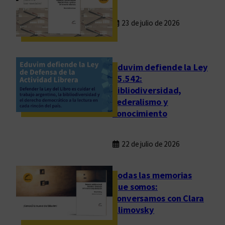
r
e
23 de julio de 2026
s
y
D
i
Eduvim defiende la Ley
r
25.542:
bibliodiversidad,
e
federalismo y
c
conocimiento
t
o
r
22 de julio de 2026
a
s
Todas las memorias
d
que somos:
e
conversamos con Clara
C
Klimovsky
o