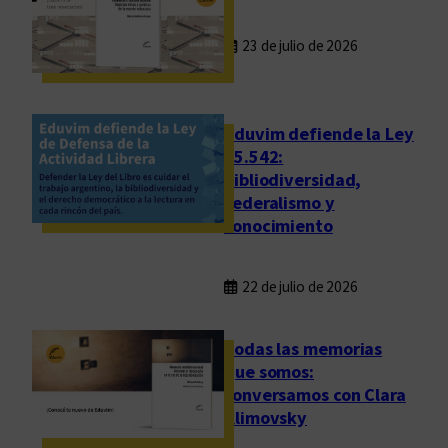
r
e
23 de julio de 2026
s
y
D
i
Eduvim defiende la Ley
r
25.542:
bibliodiversidad,
e
federalismo y
c
conocimiento
t
o
r
22 de julio de 2026
a
s
Todas las memorias
d
que somos:
e
conversamos con Clara
C
Klimovsky
o