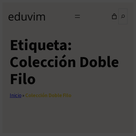
Saltar
Buscar
al
contenido
Etiqueta:
Colección Doble
Filo
Inicio
»
Colección Doble Filo