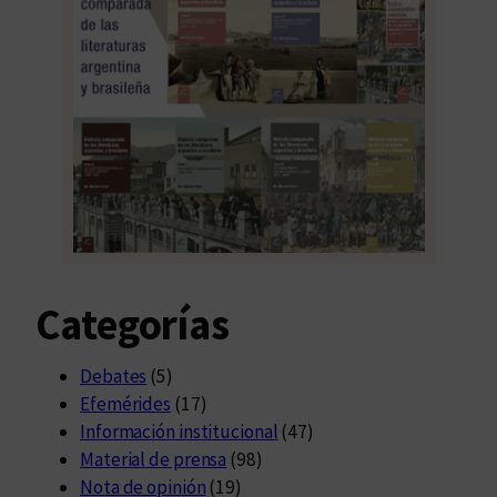
3
Categorías
Debates
(5)
Efemérides
(17)
Información institucional
(47)
Material de prensa
(98)
Nota de opinión
(19)