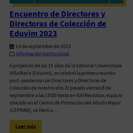
a
d
Encuentro de Directores y
e
Directoras de Colección de
p
r
Eduvim 2023
e
g
14 de septiembre de 2023
u
Información institucional
n
A propósito de los 15 años de la Editorial Universitaria
t
Villa María (Eduvim), se celebró la primera reunión
a
post-pandemia con Directores y Directoras de
r
Colección de nuestro ello. El pasado viernes 8 de
n
septiembre a las 19:00 horas en 430 Restobar, espacio
o
ubicado en el Centro de Promoción del Adulto Mayor
s
(CEPRAM), se llevó a…
p
o
:
r
Leer más