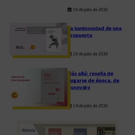
l
e
19 de julio de 2026
c
c
La luminosidad de una
i
propuesta
ó
n
16 de julio de 2026
d
e
E
Más allá: reseña de
d
Fugarse de época, de
u
Rucovsky
v
i
14 de julio de 2026
m
2
0
2