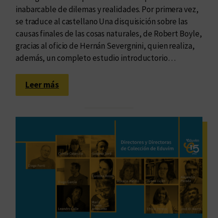
inabarcable de dilemas y realidades. Por primera vez,
se traduce al castellano Una disquisición sobre las
causas finales de las cosas naturales, de Robert Boyle,
gracias al oficio de Hernán Severgnini, quien realiza,
además, un completo estudio introductorio…
:
Leer más
S
o
l
o
s
e
t
r
a
t