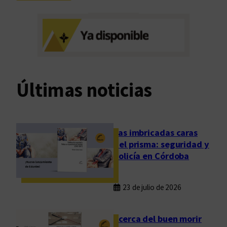
E
l
n
a
c
f
u
i
e
n
n
i
t
t
Últimas noticias
r
u
o
d
d
e
Las imbricadas caras
D
del prisma: seguridad y
i
policía en Córdoba
r
e
23 de julio de 2026
c
t
o
Acerca del buen morir