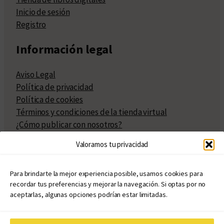
Inicio de sesión
Registro
Información legal
Aviso Legal
Política de privacidad
Política de cookies
Términos y condiciones de la tienda virtual
¿Cómo publicar con nosotros?
Compra y venta de derechos
Valoramos tu privacidad
Políticas de publicación
Facturación
Políticas de coedición
Para brindarte la mejor experiencia posible, usamos cookies para
recordar tus preferencias y mejorar la navegación. Si optas por no
Atribuciones
aceptarlas, algunas opciones podrían estar limitadas.