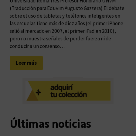
Universidad Roma Tres Profesor Honorario UNVM
(Traducción para Eduvim Augusto Gazzera) El debate
sobre el uso de tabletas y teléfonos inteligentes en
las escuelas tiene más de diez años (el primer iPhone
salió al mercado en 2007, el primer iPad en 2010),
pero no muestra señales de perder fuerza ni de
conducir a un consenso…
:
Leer más
C
o
n
t
r
a
l
Últimas noticias
a
p