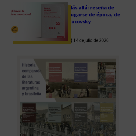
l
Más allá: reseña de
u
Fugarse de época, de
l
Rucovsky
a
r
14 de julio de 2026
e
s
e
n
l
a
s
a
u
l
a
s