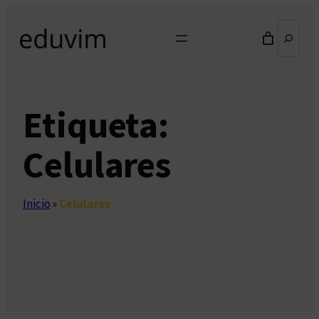
Saltar
Buscar
al
contenido
Etiqueta:
Celulares
Inicio
»
Celulares