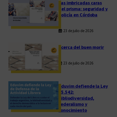
o
Las imbricadas caras
s
del prisma: seguridad y
s
policía en Córdoba
u
e
23 de julio de 2026
ñ
o
s
Acerca del buen morir
o
e
23 de julio de 2026
l
l
u
g
Eduvim defiende la Ley
a
25.542:
bibliodiversidad,
r
federalismo y
d
conocimiento
e