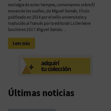
nostalgia de estos tiempos, conversamos sobre El
museo de los sueños, de Miguel Semán, título
publicado en 2014 por el sello universitario y
traducido al francés por la editorial La Derniere
Goutte en 2017. Miguel Semán…
:
Leer más
E
l
m
u
s
e
o
Últimas noticias
d
e
l