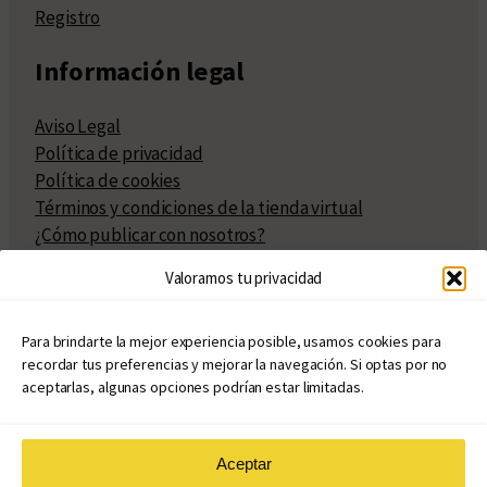
Registro
Información legal
Aviso Legal
Política de privacidad
Política de cookies
Términos y condiciones de la tienda virtual
¿Cómo publicar con nosotros?
Compra y venta de derechos
Valoramos tu privacidad
Políticas de publicación
Facturación
Políticas de coedición
Para brindarte la mejor experiencia posible, usamos cookies para
recordar tus preferencias y mejorar la navegación. Si optas por no
Atribuciones
aceptarlas, algunas opciones podrían estar limitadas.
Aceptar
© Copyright 2020 – 2026