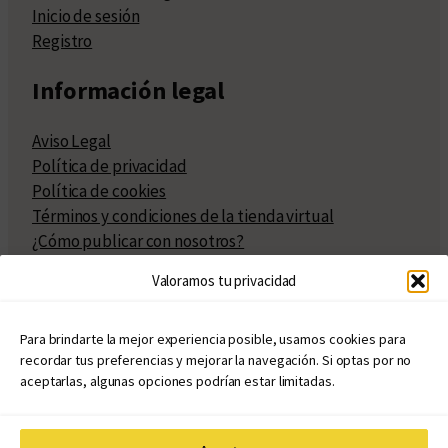
Inicio de sesión
Registro
Información legal
Aviso Legal
Política de privacidad
Política de cookies
Términos y condiciones de la tienda virtual
¿Cómo publicar con nosotros?
Compra y venta de derechos
Valoramos tu privacidad
Políticas de publicación
Facturación
Políticas de coedición
Para brindarte la mejor experiencia posible, usamos cookies para
recordar tus preferencias y mejorar la navegación. Si optas por no
Atribuciones
aceptarlas, algunas opciones podrían estar limitadas.