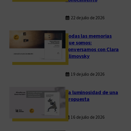
o
s
e
22 de julio de 2026
s
p
Todas las memorias
a
que somos:
c
conversamos con Clara
i
Klimovsky
o
s
19 de julio de 2026
La luminosidad de una
propuesta
16 de julio de 2026