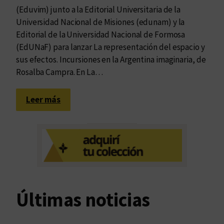
(Eduvim) junto a la Editorial Universitaria de la
Universidad Nacional de Misiones (edunam) y la
Editorial de la Universidad Nacional de Formosa
(EdUNaF) para lanzar La representación del espacio y
sus efectos. Incursiones en la Argentina imaginaria, de
Rosalba Campra. En La…
:
Leer más
H
a
c
i
a
u
n
Últimas noticias
a
n