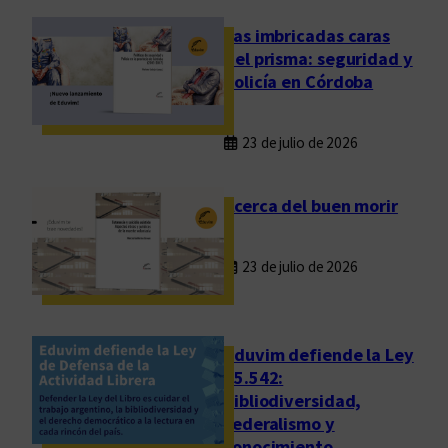
u
e
Las imbricadas caras
v
del prisma: seguridad y
a
policía en Córdoba
c
a
23 de julio de 2026
r
t
o
Acerca del buen morir
g
r
23 de julio de 2026
a
f
í
a
Eduvim defiende la Ley
d
25.542:
bibliodiversidad,
e
federalismo y
l
conocimiento