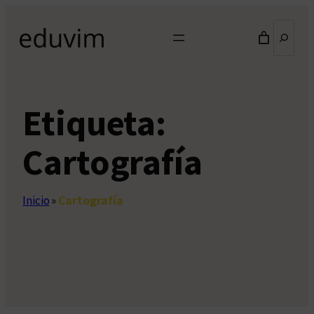
Saltar
Buscar
al
contenido
Etiqueta:
Cartografía
Inicio
»
Cartografía