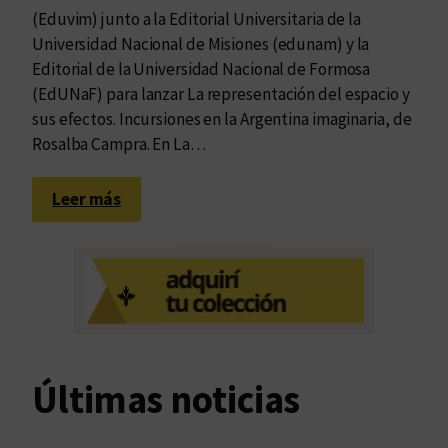
(Eduvim) junto a la Editorial Universitaria de la
Universidad Nacional de Misiones (edunam) y la
Editorial de la Universidad Nacional de Formosa
(EdUNaF) para lanzar La representación del espacio y
sus efectos. Incursiones en la Argentina imaginaria, de
Rosalba Campra. En La…
:
Leer más
H
a
c
i
a
u
n
Últimas noticias
a
n