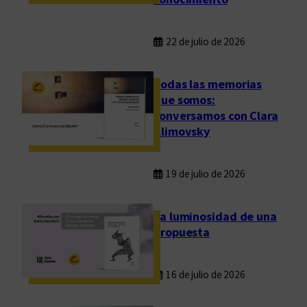
o
s
e
22 de julio de 2026
s
p
Todas las memorias
a
que somos:
c
conversamos con Clara
i
Klimovsky
o
s
19 de julio de 2026
La luminosidad de una
propuesta
16 de julio de 2026