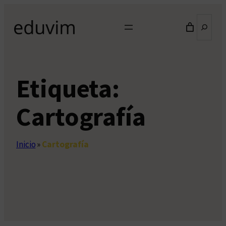
Saltar
Buscar
al
contenido
Etiqueta:
Cartografía
Inicio
»
Cartografía