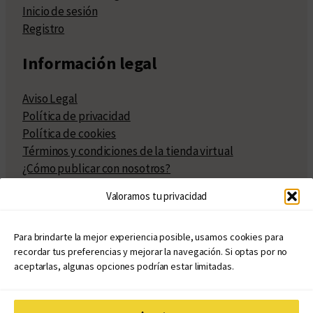
Inicio de sesión
Registro
Información legal
Aviso Legal
Política de privacidad
Política de cookies
Términos y condiciones de la tienda virtual
¿Cómo publicar con nosotros?
Compra y venta de derechos
Valoramos tu privacidad
Políticas de publicación
Facturación
Políticas de coedición
Para brindarte la mejor experiencia posible, usamos cookies para
recordar tus preferencias y mejorar la navegación. Si optas por no
Atribuciones
aceptarlas, algunas opciones podrían estar limitadas.