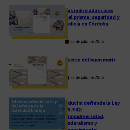
u
e
Las imbricadas caras
v
del prisma: seguridad y
a
policía en Córdoba
c
a
23 de julio de 2026
r
t
o
Acerca del buen morir
g
r
23 de julio de 2026
a
f
í
a
Eduvim defiende la Ley
d
25.542:
bibliodiversidad,
e
federalismo y
l
conocimiento