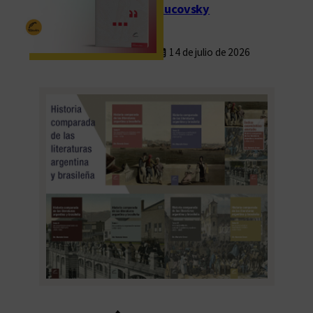
í
Rucovsky
a
14 de julio de 2026