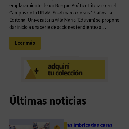
emplazamiento de un Bosque Poético Literario en el
Campus de la UNVM. En el marco de sus 15 años, la
Editorial Universitaria Villa María (Eduvim) se propone
dar inicio a una serie de acciones tendientes a…
:
Leer más
E
d
u
v
i
m
t
Últimas noticias
e
n
d
r
Las imbricadas caras