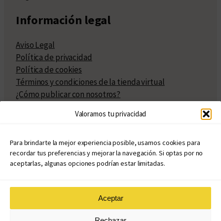
Información legal
Aviso Legal
Política de privacidad
Política de cookies
Términos y condiciones de la tienda virtual
¿Cómo publicar con nosotros?
Compra y venta de derechos
Valoramos tu privacidad
Políticas de publicación
Facturación
Políticas de coedición
Para brindarte la mejor experiencia posible, usamos cookies para
recordar tus preferencias y mejorar la navegación. Si optas por no
Atribuciones
aceptarlas, algunas opciones podrían estar limitadas.
Aceptar
© Copyright 2020 – 2026
Rechazar