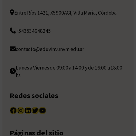
Entre Ríos 1421, X5900AGI, Villa María, Córdoba
+543534648245
contacto@eduvim.unvm.edu.ar
Lunes a Viernes de 09:00 a 14:00 y de 16:00 a 18:00
hs
Redes sociales
Facebook
Instagram
LinkedIn
Twitter
YouTube
Páginas del sitio