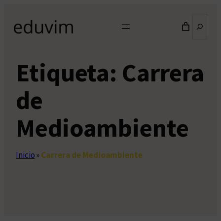
Saltar
Buscar
al
contenido
Etiqueta:
Carrera
de
Medioambiente
Inicio
»
Carrera de Medioambiente