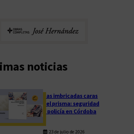
imas noticias
Las imbricadas caras
del prisma: seguridad
y policía en Córdoba
23 de julio de 2026