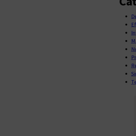
Cat
D
E
In
Ma
No
P
R
Si
Te