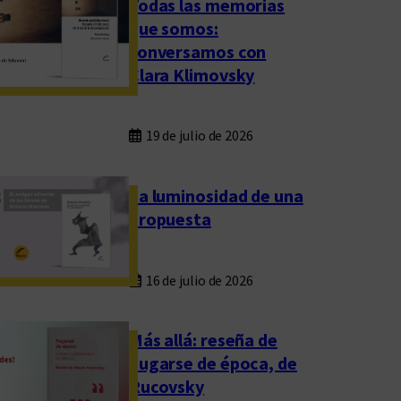
Todas las memorias
que somos:
conversamos con
Clara Klimovsky
19 de julio de 2026
La luminosidad de una
propuesta
16 de julio de 2026
Más allá: reseña de
Fugarse de época, de
Rucovsky