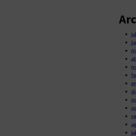
Ar
ju
ju
m
ab
m
fe
e
di
n
o
s
a
ju