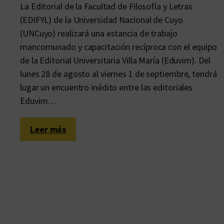
La Editorial de la Facultad de Filosofía y Letras
(EDIFYL) de la Universidad Nacional de Cuyo
(UNCuyo) realizará una estancia de trabajo
mancomunado y capacitación recíproca con el equipo
de la Editorial Universitaria Villa María (Eduvim). Del
lunes 28 de agosto al viernes 1 de septiembre, tendrá
lugar un encuentro inédito entre las editoriales
Eduvim…
:
Leer más
E
d
u
v
i
m
r