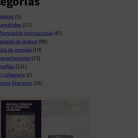
egorías
ebates
(5)
femérides
(17)
formación institucional
(47)
terial de prensa
(98)
ta de opinión
(19)
resentaciones
(15)
eseñas
(131)
n categoría
(1)
xtos literarios
(23)