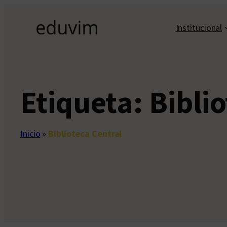
Saltar
al
Institucional
contenido
Etiqueta:
Bibli
Inicio
»
Biblioteca Central