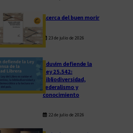
Acerca del buen morir
23 de julio de 2026
Eduvim defiende la
Ley 25.542:
bibliodiversidad,
federalismo y
conocimiento
22 de julio de 2026