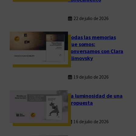
c
i
o
22 de julio de 2026
n
a
Todas las memorias
l
que somos:
conversamos con Clara
Klimovsky
19 de julio de 2026
La luminosidad de una
propuesta
16 de julio de 2026