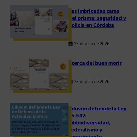
h
a
Las imbricadas caras
e
del prisma: seguridad y
n
policía en Córdoba
e
l
23 de julio de 2026
r
e
l
Acerca del buen morir
e
v
23 de julio de 2026
o
g
e
n
Eduvim defiende la Ley
e
25.542:
bibliodiversidad,
r
federalismo y
a
conocimiento