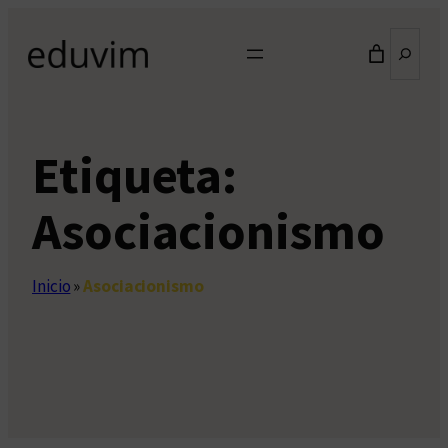
Saltar
Buscar
al
contenido
Etiqueta:
Asociacionismo
Inicio
»
Asociacionismo