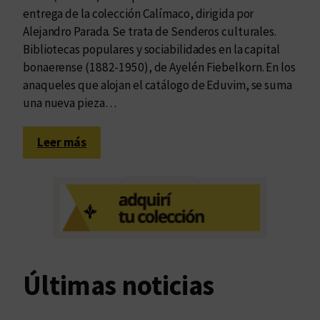
entrega de la colección Calímaco, dirigida por
Alejandro Parada. Se trata de Senderos culturales.
Bibliotecas populares y sociabilidades en la capital
bonaerense (1882-1950), de Ayelén Fiebelkorn. En los
anaqueles que alojan el catálogo de Eduvim, se suma
una nueva pieza…
:
Leer más
U
n
a
a
n
t
o
Últimas noticias
r
c