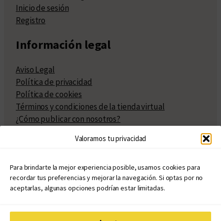
Inicio de sesión
Registro
Información legal
Aviso Legal
Política de privacidad
Política de cookies
Términos y condiciones de la tienda virtual
¿Cómo publicar con nosotros?
Compra y venta de derechos
Valoramos tu privacidad
Políticas de publicación
Facturación
Políticas de coedición
Para brindarte la mejor experiencia posible, usamos cookies para
recordar tus preferencias y mejorar la navegación. Si optas por no
Atribuciones
aceptarlas, algunas opciones podrían estar limitadas.