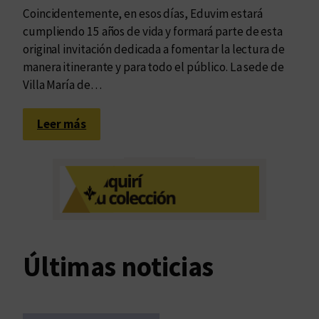
Coincidentemente, en esos días, Eduvim estará
cumpliendo 15 años de vida y formará parte de esta
original invitación dedicada a fomentar la lectura de
manera itinerante y para todo el público. La sede de
Villa María de…
:
Leer más
L
l
e
g
a
l
a
Últimas noticias
“
S
e