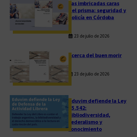
m
Las imbricadas caras
a
del prisma: seguridad y
n
policía en Córdoba
a
d
23 de julio de 2026
e
l
a
Acerca del buen morir
L
e
23 de julio de 2026
c
t
u
r
Eduvim defiende la Ley
a
25.542:
bibliodiversidad,
”
federalismo y
a
conocimiento
V