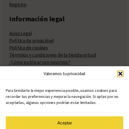
Registro
Información legal
Aviso Legal
Política de privacidad
Política de cookies
Términos y condiciones de la tienda virtual
¿Cómo publicar con nosotros?
Compra y venta de derechos
Valoramos tu privacidad
Políticas de publicación
Facturación
Políticas de coedición
Para brindarte la mejor experiencia posible, usamos cookies para
recordar tus preferencias y mejorar la navegación. Si optas por no
Atribuciones
aceptarlas, algunas opciones podrían estar limitadas.
Aceptar
© Copyright 2020 – 2026