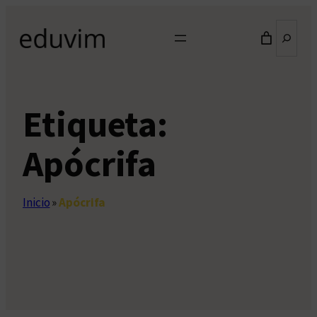
Saltar
Buscar
al
contenido
Etiqueta:
Apócrifa
Inicio
»
Apócrifa