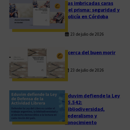
d
Las imbricadas caras
i
del prisma: seguridad y
t
policía en Córdoba
a
r
23 de julio de 2026
á
l
a
Acerca del buen morir
o
b
23 de julio de 2026
r
a
r
e
Eduvim defiende la Ley
u
25.542:
bibliodiversidad,
n
federalismo y
i
conocimiento
d