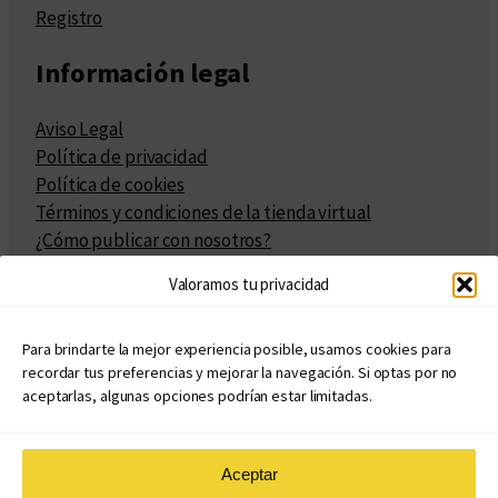
Registro
Información legal
Aviso Legal
Política de privacidad
Política de cookies
Términos y condiciones de la tienda virtual
¿Cómo publicar con nosotros?
Compra y venta de derechos
Valoramos tu privacidad
Políticas de publicación
Facturación
Políticas de coedición
Para brindarte la mejor experiencia posible, usamos cookies para
recordar tus preferencias y mejorar la navegación. Si optas por no
Atribuciones
aceptarlas, algunas opciones podrían estar limitadas.
Aceptar
© Copyright 2020 – 2026