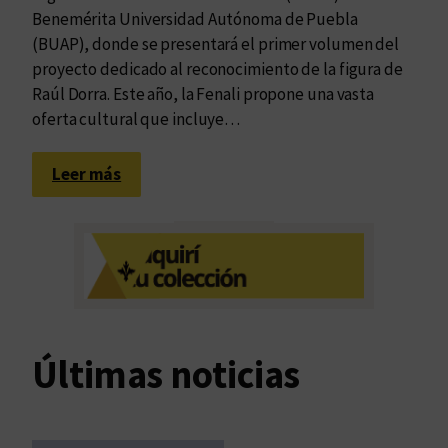
Benemérita Universidad Autónoma de Puebla
(BUAP), donde se presentará el primer volumen del
proyecto dedicado al reconocimiento de la figura de
Raúl Dorra. Este año, la Fenali propone una vasta
oferta cultural que incluye…
:
Leer más
E
d
u
v
i
m
c
Últimas noticias
o
-
e