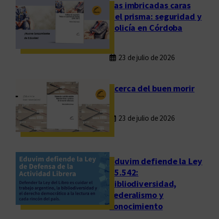
d
Las imbricadas caras
i
del prisma: seguridad y
t
policía en Córdoba
a
r
23 de julio de 2026
á
l
a
Acerca del buen morir
o
b
23 de julio de 2026
r
a
r
e
Eduvim defiende la Ley
u
25.542:
bibliodiversidad,
n
federalismo y
i
conocimiento
d