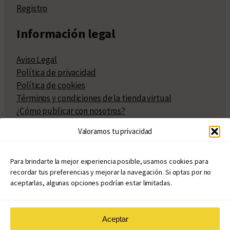
Registro
Información legal
Aviso Legal
Política de privacidad
Política de cookies
Términos y condiciones de la tienda virtual
¿Cómo publicar con nosotros?
Compra y venta de derechos
Valoramos tu privacidad
Políticas de publicación
Facturación
Políticas de coedición
Para brindarte la mejor experiencia posible, usamos cookies para
recordar tus preferencias y mejorar la navegación. Si optas por no
Atribuciones
aceptarlas, algunas opciones podrían estar limitadas.
Aceptar
© Copyright 2020 – 2026