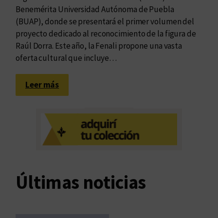
Benemérita Universidad Autónoma de Puebla
(BUAP), donde se presentará el primer volumen del
proyecto dedicado al reconocimiento de la figura de
Raúl Dorra. Este año, la Fenali propone una vasta
oferta cultural que incluye…
:
Leer más
E
d
u
v
i
m
c
Últimas noticias
o
-
e