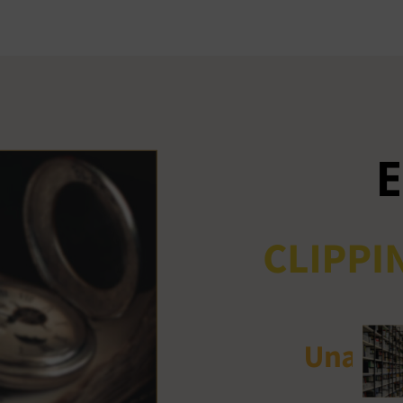
Ant
me