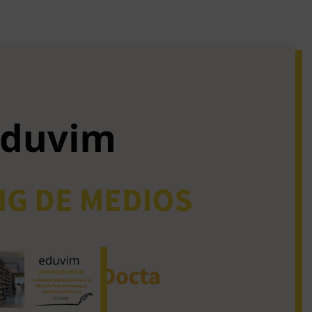
iguos clipping de
dios
La Revista Analogías
reseñó el libro Derivas
de la sangre, editado
por Eduvim