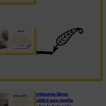
19 de noviembre de 2022
El Museo de
Antropologías
difundió la
presentación de
«¿Qué hacemos con
las cosas del pasado?»
1 de abril de 2023
Antinomia libros
publicó una reseña