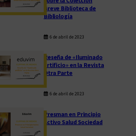
sobre la Colección
Breve Biblioteca de
Bibliología
6 de abril de 2023
Reseña de «Iluminado
artificio» en la Revista
Otra Parte
6 de abril de 2023
Presman en Principio
Activo Salud Sociedad