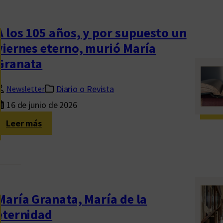
F
c
u
a
g
A los 105 años, y por supuesto un
r
a
viernes eterno, murió María
t
r
Granata
a
s
s
e
Diario o Revista
Newsletter
a
d
c
16 de junio de 2026
e
a
é
:
Leer más
n
p
A
c
o
l
i
c
o
o
a
s
n
,
1
María Granata, María de la
e
d
0
s
eternidad
e
5