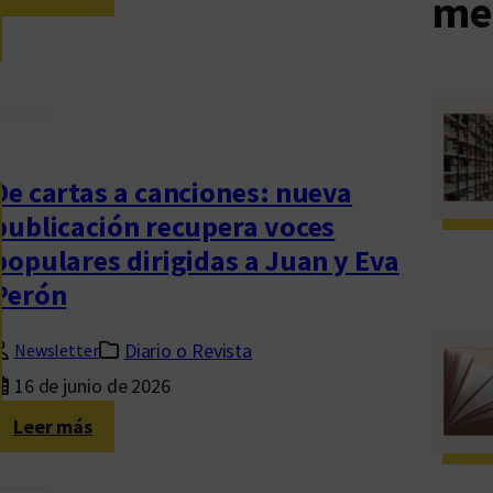
me
M
á
s
a
l
l
De cartas a canciones: nueva
á
publicación recupera voces
:
populares dirigidas a Juan y Eva
r
e
Perón
s
e
Diario o Revista
Newsletter
ñ
16 de junio de 2026
a
:
Leer más
d
D
e
e