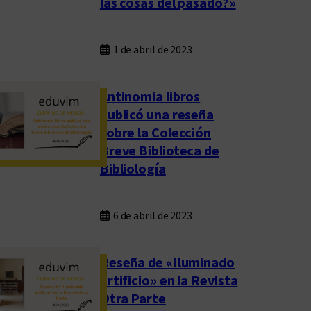
las cosas del pasado?»
1 de abril de 2023
Antinomia libros
publicó una reseña
sobre la Colección
Breve Biblioteca de
Bibliología
6 de abril de 2023
Reseña de «Iluminado
artificio» en la Revista
Otra Parte