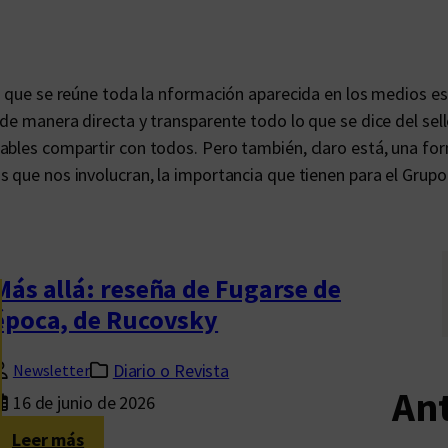
l que se reúne toda la nformación aparecida en los medios es
e manera directa y transparente todo lo que se dice del sello
ables compartir con todos. Pero también, claro está, una for
 que nos involucran, la importancia que tienen para el Grupo 
Más allá: reseña de Fugarse de
época, de Rucovsky
Diario o Revista
Newsletter
Ant
16 de junio de 2026
:
Leer más