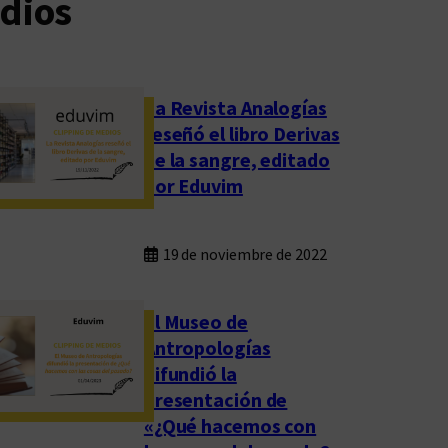
dios
La Revista Analogías
reseñó el libro Derivas
de la sangre, editado
por Eduvim
19 de noviembre de 2022
El Museo de
Antropologías
difundió la
presentación de
«¿Qué hacemos con