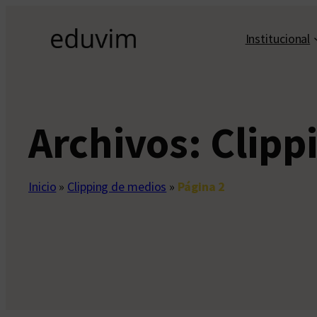
Saltar
al
Institucional
contenido
Archivos:
Clipp
Inicio
»
Clipping de medios
»
Página 2